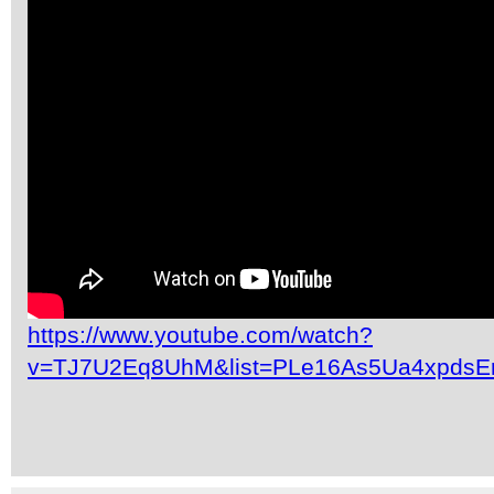
https://www.youtube.com/watch?
v=TJ7U2Eq8UhM&list=PLe16As5Ua4xpdsE