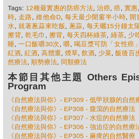
Tags:
12種最實惠的防癌方法
,
治癌
,
癌
,
實惠
時
,
走路
,
維他命D
,
每天最少開窗半小時
,
開
水
,
就著蔥蒜來吃飯
,
蔥蒜
,
每天曬15分鐘太
擦背
,
乾毛巾
,
擦背
,
每天四杯綠茶
,
綠茶
,
少
睡
,
一口飯嚼30次
,
嚼
,
喝豆漿可防「女性癌
紅酒
,
紅酒
,
高體重
,
煙草
,
飲酒
,
少菜
,
飯後百步
然療法
,
順勢療法
,
同類療法
本節目其他主題 Others Episod
Program
《自然療法與你》- EP309 - 低甲狀腺的自然
《自然療法與你》- EP308 - 腹瀉的自然療法
《自然療法與你》- EP307 - 水痘的自然療法
《自然療法與你》- EP306 - 強迫症的自然療
《自然療法與你》- EP305 - 麻痺的自然醫療