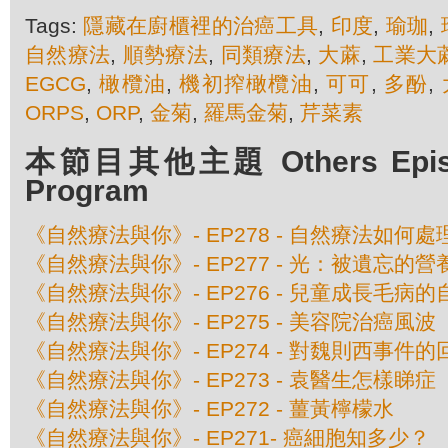
Tags:
隱藏在廚櫃裡的治癌工具
,
印度
,
瑜珈
,
自然療法
,
順勢療法
,
同類療法
,
大蔴
,
工業大
EGCG
,
橄欖油
,
機初搾橄欖油
,
可可
,
多酚
,
ORPS
,
ORP
,
金菊
,
羅馬金菊
,
芹菜素
本節目其他主題 Others Episod
Program
《自然療法與你》- EP278 - 自然療法如何
《自然療法與你》- EP277 - 光：被遺忘的營
《自然療法與你》- EP276 - 兒童成長毛病
《自然療法與你》- EP275 - 美容院治癌風波
《自然療法與你》- EP274 - 對魏則西事件的
《自然療法與你》- EP273 - 袁醫生怎樣睇症
《自然療法與你》- EP272 - 薑黃檸檬水
《自然療法與你》- EP271- 癌細胞知多少？