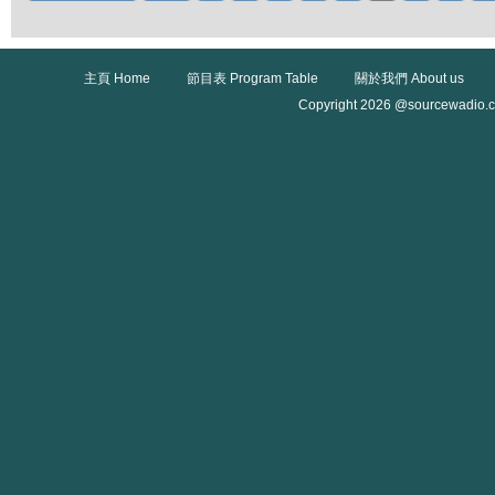
主頁 Home
節目表 Program Table
關於我們 About us
Copyright 2026 @sourcewadio.