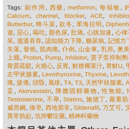
Tags:
副作用
,
西藥
,
metformin
,
每福敏
,
Calcium
,
channel
,
blocker
,
ACE
,
Inhibito
Butterbur
,
蜂斗菜
,
款冬
,
苯海拉明
,
Diphenh
遊
,
惡心
,
嘔吐
,
顏色尿
,
肚痛
,
心跳加速
,
心律
呆
,
溫溫吞吞
,
認知能力下降
,
糖尿病
,
記憶力
失落
,
發燒
,
肌肉痛
,
仆倒
,
山金車
,
乳癌
,
奧
上癮
,
Proton
,
Pump
,
Inhibitor
,
質子泵抑制劑
骨質疏鬆
,
火燒心
,
反胃
,
鮮揸椰菜汁
,
胃鮮U
,
左甲状腺素
,
Levothyroxine
,
Thyxine
,
Levoth
痛
,
疲倦
,
頭昏
,
風疹
,
T4
,
T3
,
天然甲狀腺素
,
A
妥
,
Atorvastatin
,
降膽固醇藥物
,
性無能
,
Testosterone
,
不舉
,
Statins
,
施德丁
,
嚴重肌
威而鋼
,
偉哥
,
西地那非
,
Sildenafil
,
万艾可
,
異常勃起
,
坑抑鬱症藥
,
精神科藥物