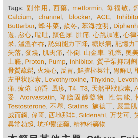
Tags:
副作用
,
西藥
,
metformin
,
每福敏
,
Calcium
,
channel
,
blocker
,
ACE
,
Inhibito
Butterbur
,
蜂斗菜
,
款冬
,
苯海拉明
,
Diphenh
遊
,
惡心
,
嘔吐
,
顏色尿
,
肚痛
,
心跳加速
,
心律
呆
,
溫溫吞吞
,
認知能力下降
,
糖尿病
,
記憶力
失落
,
發燒
,
肌肉痛
,
仆倒
,
山金車
,
乳癌
,
奧
上癮
,
Proton
,
Pump
,
Inhibitor
,
質子泵抑制劑
骨質疏鬆
,
火燒心
,
反胃
,
鮮揸椰菜汁
,
胃鮮U
,
左甲状腺素
,
Levothyroxine
,
Thyxine
,
Levoth
痛
,
疲倦
,
頭昏
,
風疹
,
T4
,
T3
,
天然甲狀腺素
,
A
妥
,
Atorvastatin
,
降膽固醇藥物
,
性無能
,
Testosterone
,
不舉
,
Statins
,
施德丁
,
嚴重肌
威而鋼
,
偉哥
,
西地那非
,
Sildenafil
,
万艾可
,
異常勃起
,
坑抑鬱症藥
,
精神科藥物