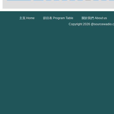
主頁 Home
節目表 Program Table
關於我們 About us
Copyright 2026 @sourcewadio.