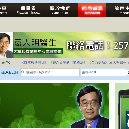
法治社會並不等同公正社會
自家教育合法化-推動多元化教育，全民學卷制
《自然療法與你》
《靈丹妙藥的同類療法》
《自力更新》
袁大明醫生