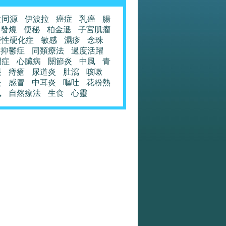
食同源
伊波拉
癌症
乳癌
腸
發燒
便秘
柏金遜
子宮肌瘤
發性硬化症
敏感
濕疹
念珠
抑鬱症
同類療法
過度活躍
閉症
心臟病
關節炎
中風
青
眼
痔瘡
尿道炎
肚瀉
咳嗽
炎
感冒
中耳炎
嘔吐
花粉熱
風
自然療法
生食
心靈