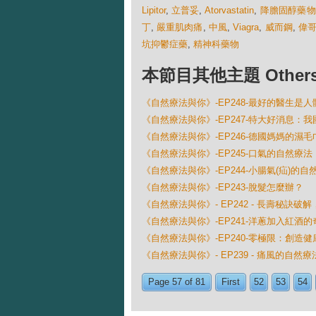
Lipitor
,
立普妥
,
Atorvastatin
,
降膽固醇藥物
丁
,
嚴重肌肉痛
,
中風
,
Viagra
,
威而鋼
,
偉
坑抑鬱症藥
,
精神科藥物
本節目其他主題 Others Ep
《自然療法與你》-EP248-最好的醫生是
《自然療法與你》-EP247-特大好消息：
《自然療法與你》-EP246-德國媽媽的濕
《自然療法與你》-EP245-口氣的自然療法
《自然療法與你》-EP244-小腸氣(疝)的自
《自然療法與你》-EP243-脫髮怎麼辦？
《自然療法與你》- EP242 - 長壽秘訣
《自然療法與你》-EP241-洋蔥加入紅酒
《自然療法與你》-EP240-零極限：創造
《自然療法與你》- EP239 - 痛風的自然療
Page 57 of 81
First
52
53
54