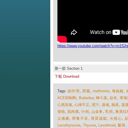
https://www.youtube.com/watch?v=m1S2
第一節 Section 1
下載 Download
Tags:
副作用
,
西藥
,
metformin
,
每福敏
,
ACE抑制劑
,
Butterbur
,
蜂斗菜
,
款冬
,
苯海
心跳加速
,
心律不正
,
渡汗
,
遊魂
,
痴呆
,
溫
發燒
,
肌肉痛
,
仆倒
,
山金車
,
乳癌
,
奧美拉
止痛藥
,
營養不良
,
骨質疏鬆
,
火燒心
,
Levothyroxine
,
Thyxine
,
Levothroid
,
斷骨