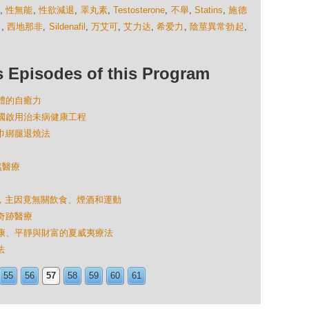
,
性無能
,
性欲減退
,
睪丸素
,
Testosterone
,
不舉
,
Statins
,
施德
哥
,
西地那非
,
Sildenafil
,
万艾可
,
艾力达
,
希爱力
,
陰莖異常勃起
,
isodes of this Program
人體的自癒力
我國啟用治未病健康工程
毛巾綁腿退燒法
然醫療
破解，主因竟無關飲食、煙酒和運動
的奇跡醫療
健康、平靜與財富的夏威夷療法
法
55
56
57
58
59
60
61