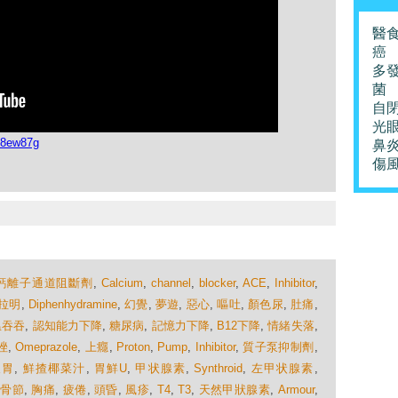
醫
癌
多
菌
自
光
g8ew87g
鼻
傷
鈣離子通道阻斷劑
,
Calcium
,
channel
,
blocker
,
ACE
,
Inhibitor
,
拉明
,
Diphenhydramine
,
幻覺
,
夢遊
,
惡心
,
嘔吐
,
顏色尿
,
肚痛
,
溫吞吞
,
認知能力下降
,
糖尿病
,
記憶力下降
,
B12下降
,
情緒失落
,
唑
,
Omeprazole
,
上癮
,
Proton
,
Pump
,
Inhibitor
,
質子泵抑制劑
,
反胃
,
鮮揸椰菜汁
,
胃鮮U
,
甲状腺素
,
Synthroid
,
左甲状腺素
,
,
骨節
,
胸痛
,
疲倦
,
頭昏
,
風疹
,
T4
,
T3
,
天然甲狀腺素
,
Armour
,