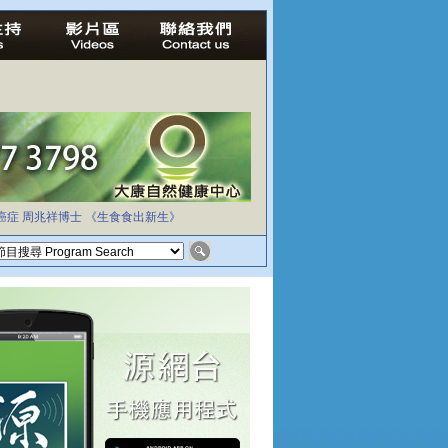
癌症
周兆祥博士
《生食食出新生》