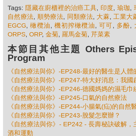
Tags:
隱藏在廚櫃裡的治癌工具
,
印度
,
瑜珈
,
自然療法
,
順勢療法
,
同類療法
,
大蔴
,
工業大
EGCG
,
橄欖油
,
機初搾橄欖油
,
可可
,
多酚
,
ORPS
,
ORP
,
金菊
,
羅馬金菊
,
芹菜素
本節目其他主題 Others Episod
Program
《自然療法與你》-EP248-最好的醫生是人
《自然療法與你》-EP247-特大好消息：我
《自然療法與你》-EP246-德國媽媽的濕毛
《自然療法與你》-EP245-口氣的自然療法
《自然療法與你》-EP244-小腸氣(疝)的自然
《自然療法與你》-EP243-脫髮怎麼辦？
《自然療法與你》- EP242 - 長壽秘訣破
酒和運動