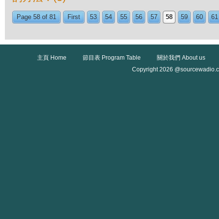
Page 58 of 81
First
53
54
55
56
57
58
59
60
61
主頁 Home
節目表 Program Table
關於我們 About us
Copyright 2026 @sourcewadio.