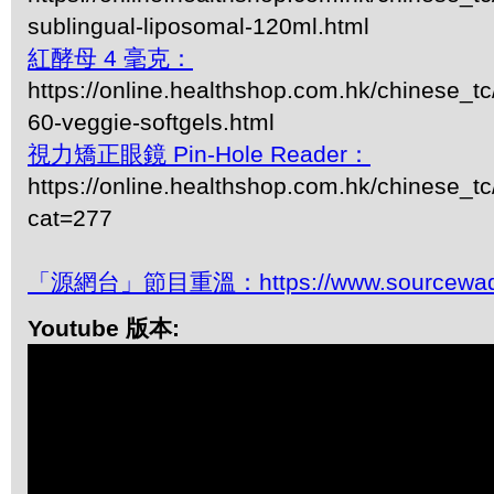
sublingual-liposomal-120ml.html
紅酵母 4 毫克：
https://online.healthshop.com.hk/chinese_t
60-veggie-softgels.html
視力矯正眼鏡 Pin-Hole Reader：
https://online.healthshop.com.hk/chinese_tc
cat=277
「源網台」節目重溫：https://www.sourcewadio
Youtube 版本: