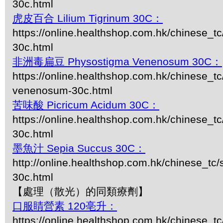
30c.html
虎皮百合 Lilium Tigrinum 30C：
https://online.healthshop.com.hk/chinese_tc/
30c.html
非洲毒扁豆 Physostigma Venenosum 30C：
https://online.healthshop.com.hk/chinese_t
venenosum-30c.html
苦味酸 Picricum Acidum 30C：
https://online.healthshop.com.hk/chinese_t
30c.html
墨魚汁 Sepia Succus 30C：
http://online.healthshop.com.hk/chinese_tc/
30c.html
【處理（散光）的同類療劑】
口服睛營素 120亳升：
https://online.healthshop.com.hk/chinese_t