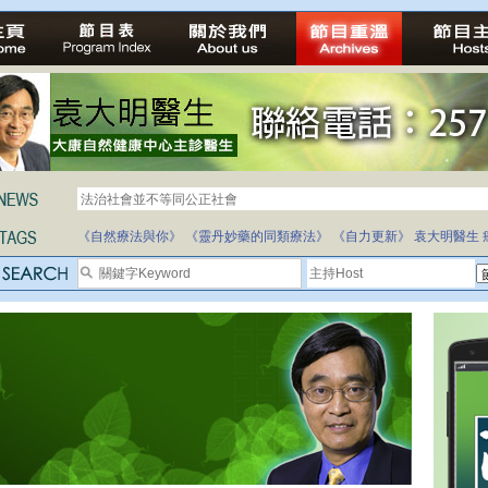
法治社會並不等同公正社會
自家教育合法化-推動多元化教育，全民學卷制
《自然療法與你》
《靈丹妙藥的同類療法》
《自力更新》
袁大明醫生