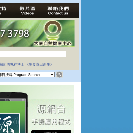
癌症
周兆祥博士
《生食食出新生》