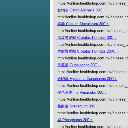
https://online.healthshop.com.hk/chinese
動物炭 Carob Animalis 30C：
http://online.healthshop.com.hk/chinese_t
毒參 Conium Maculatum 30C：
http://online.healthshop.com.hk/chinese_
木紋響尾蛇 Crotalus Horridus 30C：
http://online.healthshop.com.hk/chinese_tc
木紋響尾蛇 Crotalus Horridus 200C：
http://online.healthshop.com.hk/chinese_tc
禿鷹藤 Cundurango 30C：
https://online.healthshop.com.hk/chinese
金印草 Hydrastis Canadensis 30C：
https://online.healthshop.com.hk/chinese_
變色鳶尾 Iris Versicolor 30C：
https://online.healthshop.com.hk/chinese_tc
雜酚油 Kreosotum 30C：
https://online.healthshop.com.hk/chinese
磷 Phosphorus 30C：
http://online.healthshop.com.hk/chinese_t