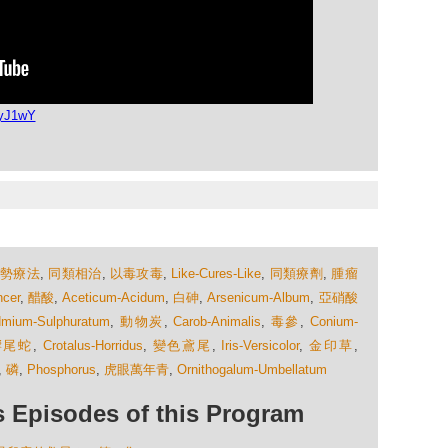
LyJ1wY
順勢療法
,
同類相治
,
以毒攻毒
,
Like-Cures-Like
,
同類療劑
,
腫瘤
ncer
,
醋酸
,
Aceticum-Acidum
,
白砷
,
Arsenicum-Album
,
亞硝酸
mium-Sulphuratum
,
動物炭
,
Carob-Animalis
,
毒參
,
Conium-
響尾蛇
,
Crotalus-Horridus
,
變色鳶尾
,
Iris-Versicolor
,
金印草
,
,
磷
,
Phosphorus
,
虎眼萬年青
,
Ornithogalum-Umbellatum
isodes of this Program