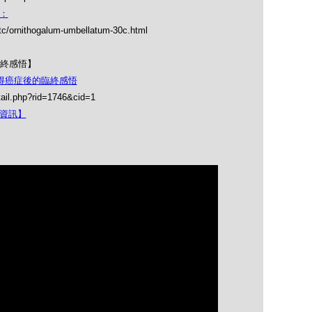
C：
_tc/ornithogalum-umbellatum-30c.html
終感悟】
專家得癌症後的臨終感悟
ail.php?rid=1746&cid=1
上資訊】