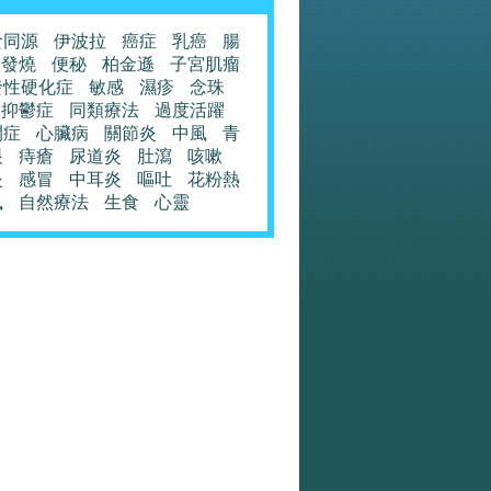
食同源
伊波拉
癌症
乳癌
腸
發燒
便秘
柏金遜
子宮肌瘤
發性硬化症
敏感
濕疹
念珠
抑鬱症
同類療法
過度活躍
閉症
心臟病
關節炎
中風
青
眼
痔瘡
尿道炎
肚瀉
咳嗽
炎
感冒
中耳炎
嘔吐
花粉熱
風
自然療法
生食
心靈