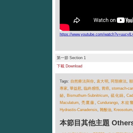
https://www.youtube.com/watch?v=uucyl
第一節 Section 1
下載 Download
Tags:
自然療法與你
,
袁大明
,
同類療法
,
專家
,
華益慰
,
臨終感悟
,
胃癌
,
stomach-ca
鉍
,
Bismuthum-Subnitricum
,
硫化鎘
,
Cad
Maculatum
,
禿鷹藤
,
Cundurango
,
木紋
Hydrastis-Canadensis
,
雜酚油
,
Kreosotum
本節目其他主題 Others Ep