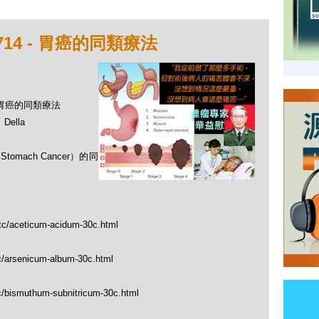
14 - 胃癌的同類療法
- 胃癌的同類療法
ella
omach Cancer）的同
_tc/aceticum-acidum-30c.html
tc/arsenicum-album-30c.html
tc/bismuthum-subnitricum-30c.html