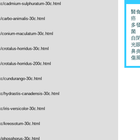
_tc/cadmium-sulphuratum-30c.html
醫
癌
c/carbo-animalis-30c.html
多
菌
tc/conium-maculatum-30c.html
自
光
/crotalus-horridus-30c.html
鼻
傷
/crotalus-horridus-200c.html
_tc/cundurango-30c.html
tc/hydrastis-canadensis-30c.html
/iris-versicolor-30c.html
_tc/kreosotum-30c.html
c/phosphorus-30c.html