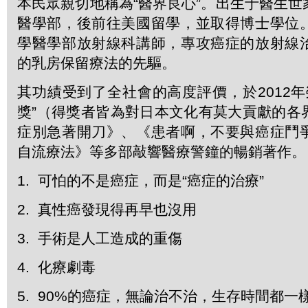
本民眾親切地稱為“醫界良心”。出生于醫生
醫學部，後前往美國留學，並取得博士學位
學醫學部放射線科講師，專攻癌症的放射線
的乳房保留療法的先驅。
其功績受到了全社會的高度評價，於2012年
獎”（得獎者皆為對日本文化有莫大貢獻的各
症別急著開刀》、《患者啊，不要與癌症鬥
自流療法》等多部敲響醫療警鐘的暢銷著作。
1. 可怕的不是癌症，而是“癌症的治療”
2. 真性癌發現得再早也沒用
3. 手術是人工造成的重傷
4. 化療劇毒
5. 90%的癌症，無論治不治，生存時間都一