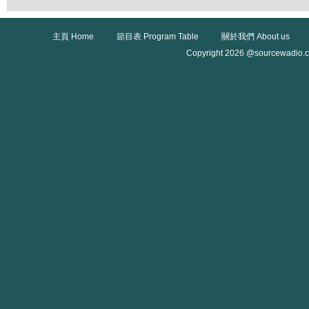
主頁 Home
節目表 Program Table
關於我們 About us
Copyright 2026 @sourcewadio.