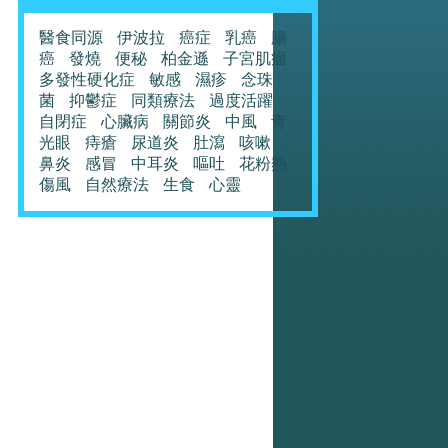
醫食同源
伊波拉
癌症
乳癌
腸
癌
發燒
便秘
柏金遜
子宮肌瘤
多發性硬化症
敏感
濕疹
念珠
菌
抑鬱症
同類療法
過度活躍
自閉症
心臟病
關節炎
中風
青
光眼
痔瘡
尿道炎
肚瀉
咳嗽
鼻炎
感冒
中耳炎
嘔吐
花粉熱
傷風
自然療法
生食
心靈