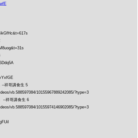
wfE
VikGfHc&t=617s
2
vM8uog&t=31s
3
-6Ddq5A
YvYxfGE
--祥哥講食生 5
videos/vb.588597084/10155967889242085/?type=3
--祥哥講食生 6
videos/vb.588597084/10155974146902085/?type=3
gFUiI