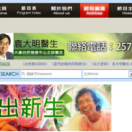
法治社會並不等同公正社會
自家教育合法化-推動多元化教育，全民學卷制
《自然療法與你》
《靈丹妙藥的同類療法》
《自力更新》
袁大明醫生