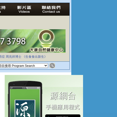
癌症
周兆祥博士
《生食食出新生》