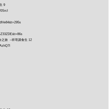
 9
0SrcI
dlVe84&t=295s
PSZ33ZDE&t=86s
士的生命之旅 --祥哥講食生 12
1AzhQ7I