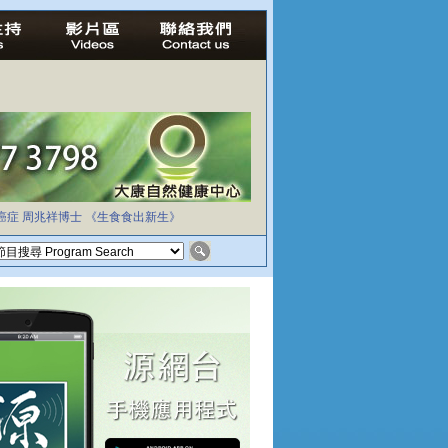
癌症
周兆祥博士
《生食食出新生》