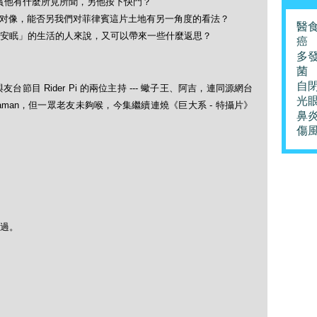
菲律賓他有什麼所見所聞，另他按下快門？
拍攝对像，能否另我們对菲律賓這片土地有另一角度的看法？
醫
安眠」的生活的人來說，又可以帶來一些什麼返思？
癌
多
菌
自
台節目 Rider Pi 的兩位主持 --- 蠍子王、阿吉，連同源網台
光
raman，但一眾老友未夠喉，今集繼續連燒《巨大系 - 特攝片》
鼻
傷
過。