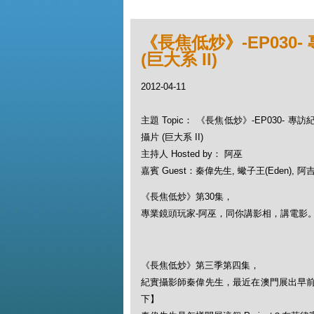
《長焦低炒》-EP030
(巨大系 II)
2012-04-11
主題 Topic： 《長焦低炒》-EP030- 專
攝片 (巨大系 II)
主持人 Hosted by： 阿巫
嘉賓 Guest：秦偉先生, 蠍子王(Eden), 阿吉,
《長焦低炒》第30集，
專業鏡頭玩家-阿巫，同你講影相，講電影
《長焦低炒》第三季第四集，
紀實攝影師秦偉先生，最近在澳門展出早
下】