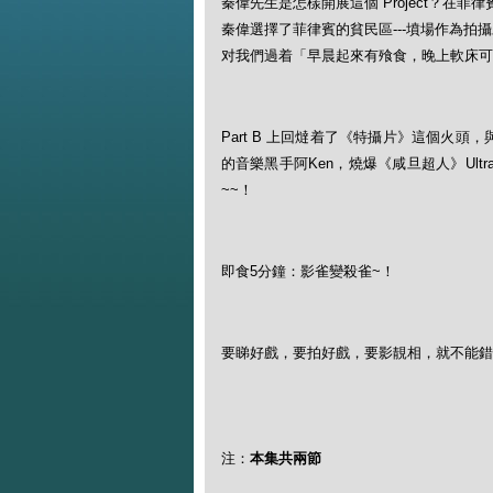
秦偉先生是怎樣開展這個 Project？在
秦偉選擇了菲律賓的貧民區---墳場作為
对我們過着「早晨起來有飱食，晚上軟床可
Part B 上回燵着了《特攝片》這個火頭，與友
的音樂黑手阿Ken，燒爆《咸旦超人》Ult
~~！
即食5分鐘：影雀變殺雀~！
要睇好戲，要拍好戲，要影靚相，就不能錯
注：
本集共兩節