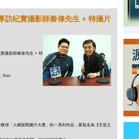
- 專訪紀實攝影師秦偉先生 + 特攝片
訪紀實攝影師秦偉先生 + 特
 Ken
。
前獲得「人權新聞圖片大獎」的一系列作品，展覧名為【天堂之