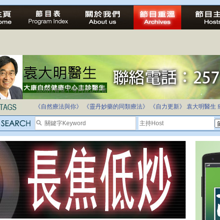
法治社會並不等同公正社會
自家教育合法化-推動多元化教育，全民學卷制
《自然療法與你》
《靈丹妙藥的同類療法》
《自力更新》
袁大明醫生