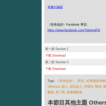
本集討論區
《長焦低炒》Facebook 專頁:
https://www.facebook.com/TeleAndTilt
第一節 Section 1
下載 Download
第二節 Section 2
下載 Download
Tags:
《長焦低炒》
,
阿巫
,
紀實攝影師秦
Ultraman
,
超人
,
咸旦超人
,
哥斯拉
,
戰神
,
數碼
,
第三季
,
影雀變殺雀
本節目其他主題 Others Ep