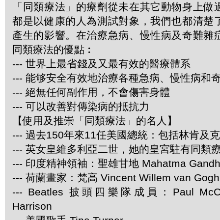
「同類療法」的療劑從未在其它動物身上做
都是以健康的人為測試對象，我們也都清楚
產生的影響。在治療急病、慢性病及奇難雜
同類療法的優點︰
--- 世界上最省錢及又最有效的醫療體系
--- 能够安全有效地治療各種急病、慢性病和
--- 絕無任何副作用，不會傷害身體
--- 可以改善對傳染病的抵抗力
【使用及推崇「同類療法」的名人】
--- 過去150年來11任美國總統：包括林肯及
--- 英女皇維多利亞二世，她的皇宮駐有同類
--- 印度精神領袖：聖雄甘地 Mahatma Gandh
--- 荷蘭畫家：梵高 Vincent Willem van Gogh
--- Beatles 披頭四樂隊成員：Paul McCar
Harrison