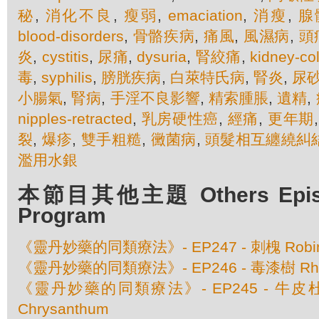
秘
,
消化不良
,
瘦弱
,
emaciation
,
消瘦
,
腺
blood-disorders
,
骨骼疾病
,
痛風
,
風濕病
,
頭
炎
,
cystitis
,
尿痛
,
dysuria
,
腎絞痛
,
kidney-col
毒
,
syphilis
,
膀胱疾病
,
白萊特氏病
,
腎炎
,
尿
小腸氣
,
腎病
,
手淫不良影響
,
精索腫脹
,
遺精
,
nipples-retracted
,
乳房硬性癌
,
經痛
,
更年期
裂
,
爆疹
,
雙手粗糙
,
黴菌病
,
頭髮相互纏繞糾
濫用水銀
本節目其他主題 Others Episod
Program
《靈丹妙藥的同類療法》- EP247 - 刺槐 Robinia
《靈丹妙藥的同類療法》- EP246 - 毒漆樹 Rhus
《靈丹妙藥的同類療法》- EP245 - 牛皮杜鵑 
Chrysanthum