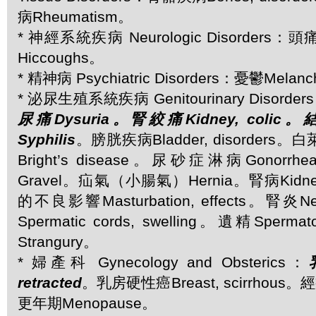
病Rheumatism。
* 神經系統疾病 Neurologic Disorders：
Hiccoughs。
* 精神病 Psychiatric Disorders：憂鬱Melanc
* 泌尿生殖系統疾病 Genitourinary Disorder
尿痛Dysuria。腎絞痛Kidney, colic
Syphilis
。膀胱疾病Bladder, disorder
Bright’s disease。尿砂症淋病Gonorr
Gravel。疝氣（小腸氣）Hernia。腎病Kidney,
的不良影響Masturbation, effects。腎炎N
Spermatic cords, swelling。遺精Sper
Strangury。
* 婦產科 Gynecology and Obsterics：
retracted
。乳房硬性癌Breast, scirrhous。經
更年期Menopause。