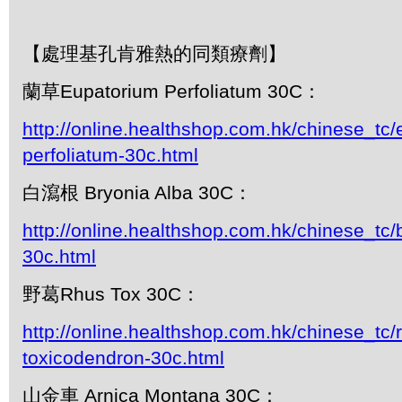
【處理基孔肯雅熱的同類療劑】
蘭草Eupatorium Perfoliatum 30C：
http://online.healthshop.com.hk/chinese_tc/
perfoliatum-30c.html
白瀉根 Bryonia Alba 30C：
http://online.healthshop.com.hk/chinese_tc/
30c.html
野葛Rhus Tox 30C：
http://online.healthshop.com.hk/chinese_tc/
toxicodendron-30c.html
山金車 Arnica Montana 30C：