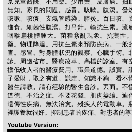
京兒童醫院。不用藥。少用藥。皮膚病。抽
無知。家長的問題。感冒。咳嗽。腹瀉。發
咳嗽。咳痰。支氣管感染。肺炎。百日咳。受
進食。細菌性腹瀉。打吊針。輸抗生素。流
咽喉扁桃體腫大。菌種紊亂現象。抗藥性
藥。物理降溫。用抗生素來預防疾病。一般
查。感冒。對身體狀況的觀察。心臟手術。
診。周邊省市。醫療改革。高檔的診室。有
擔低收入者的醫療費用。職業道德。誠實。
子愛財，取之有道。謙虛。知識不夠。看不
醫生請教。請有經驗的醫生會診。丟面。不
道德。不治之症。不要花錢。肌肉萎縮。迪
遺傳性疾病。無法治愈。殘疾人的電動車。
裡護養就很好。抑制患者的疼痛。對患者的尊
Youtube Version: