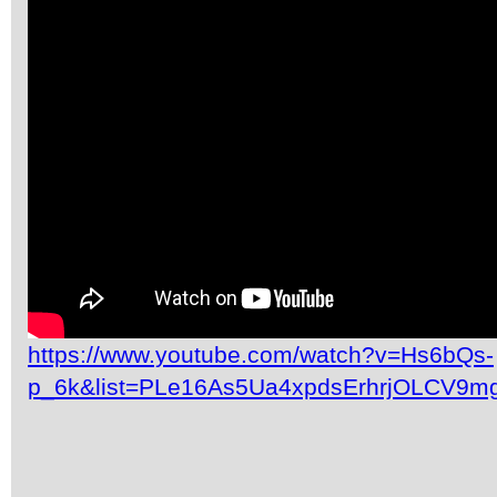
https://www.youtube.com/watch?v=Hs6bQs-
p_6k&list=PLe16As5Ua4xpdsErhrjOLCV9m