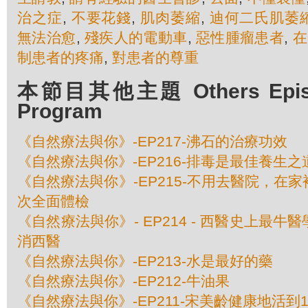
治之症
,
不要花錢
,
肌肉萎縮
,
迪何二氏肌萎
無法治愈
,
殘疾人的電動車
,
惡性腫瘤患者
,
在
制患者的疼痛
,
對患者的尊重
本節目其他主題 Others Episod
Program
《自然療法與你》-EP217-沸石的治療功效
《自然療法與你》-EP216-排毒是最佳養生之
《自然療法與你》-EP215-不用去醫院，在
次全面體檢
《自然療法與你》- EP214 - 西醫史上最
消西醫
《自然療法與你》-EP213-水是最好的藥
《自然療法與你》-EP212-牛油果
《自然療法與你》-EP211-宋美齡健康地活到