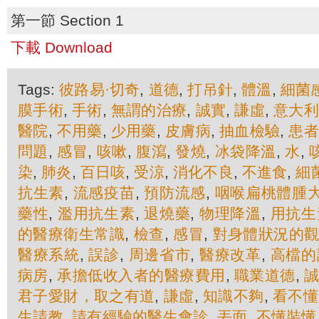
第一節 Section 1
下載 Download
Tags:
彼路易·切奇
,
道德
,
打吊針
,
體溫
,
細菌
膜手術
,
手術
,
無謂的治療
,
誠實
,
謙虛
,
意大
醫院
,
不用藥
,
少用藥
,
皮膚病
,
抽血檢驗
,
患
問題
,
感冒
,
咳嗽
,
腹瀉
,
發燒
,
冰袋降溫
,
水
,
染
,
肺炎
,
百日咳
,
受涼
,
​​消化不良
,
不進食
,
細
抗生素
,
流感疫苗
,
預防流感
,
咽喉扁桃體腫
藥性
,
濫用抗生素
,
退燒藥
,
物理降溫
,
用抗生
的醫療衛生常識
,
檢查
,
感冒
,
對身體狀況的
醫療系統
,
誤診
,
周邊省市
,
醫療改革
,
高檔的
病房
,
承擔低收入者的醫療費用
,
職業道德
,
君子愛財，取之有道
,
謙虛
,
知識不夠
,
看不懂
生請教
,
請有經驗的醫生會診
,
丟面
,
不懂裝懂