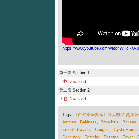
https://www.youtube.com/watch?v=oRKv
第一節 Section 1
下載 Download
第二節 Section 2
下載 Download
Tags:
《自然療法與你》袁大明(自然療法
Asthma
,
Baldness
,
Bronchitis
,
Bruises
Crohn'sdisease
,
Coughs
,
CysticFibrosi
Dysentery
,
Earache
,
Eczema
,
Fever
,
G