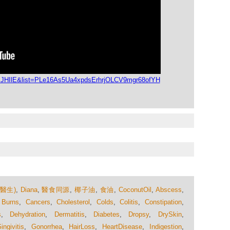
lJJHIlE&list=PLe16As5Ua4xpdsErhrjOLCV9mgr68ofYH
醫生)
,
Diana
,
醫食同源
,
椰子油
,
食油
,
CoconutOil
,
Abscess
,
,
Burns
,
Cancers
,
Cholesterol
,
Colds
,
Colitis
,
Constipation
,
s
,
Dehydration
,
Dermatitis
,
Diabetes
,
Dropsy
,
DrySkin
,
ingivitis
,
Gonorrhea
,
HairLoss
,
HeartDisease
,
Indigestion
,