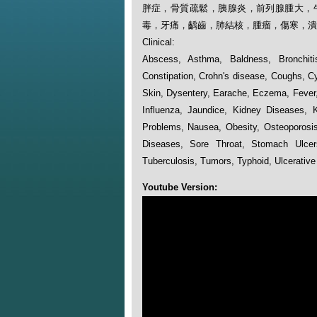
胖症，骨質疏鬆，胰腺炎，前列腺腫大，
毒，牙痛，齲齒，肺結核，腫瘤，傷寒，潰
Clinical:
Abscess, Asthma, Baldness, Bronchitis
Constipation, Crohn's disease, Coughs, Cy
Skin, Dysentery, Earache, Eczema, Fever, 
Influenza, Jaundice, Kidney Diseases, K
Problems, Nausea, Obesity, Osteoporosis,
Diseases, Sore Throat, Stomach Ulcers
Tuberculosis, Tumors, Typhoid, Ulcerativ
Youtube Version: