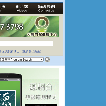
癌症
周兆祥博士
《生食食出新生》