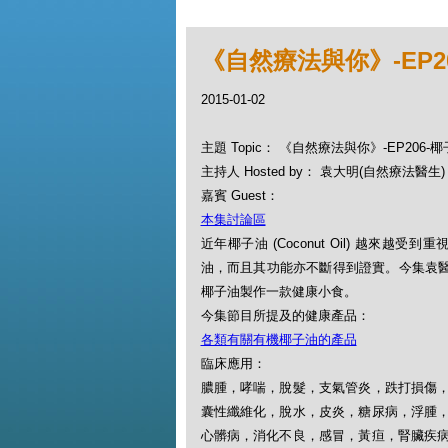
《自然療法與你》-EP2
2015-01-02
主題 Topic： 《自然療法與你》-EP206
主持人 Hosted by： 袁大明(自然療法醫生)，
嘉賓 Guest：
本集討論區
近年椰子油 (Coconut Oil) 越來越
油，而且其功能亦不斷得到證實。今集袁醫生
椰子油製作一款健康小食。
今集節目所提及的健康產品：
各類有關有機椰子油的產品
臨床應用：
膿腫，哮喘，脫髮，支氣管炎，跌打損傷
囊性纖維化，脫水，皮炎，糖尿病，浮腫
心髒病，消化不良，感冒，黃疸，腎臟疾