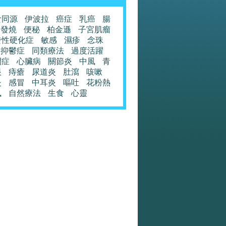
食同源
伊波拉
癌症
乳癌
腸
發燒
便秘
柏金遜
子宮肌瘤
發性硬化症
敏感
濕疹
念珠
抑鬱症
同類療法
過度活躍
閉症
心臟病
關節炎
中風
青
眼
痔瘡
尿道炎
肚瀉
咳嗽
炎
感冒
中耳炎
嘔吐
花粉熱
風
自然療法
生食
心靈