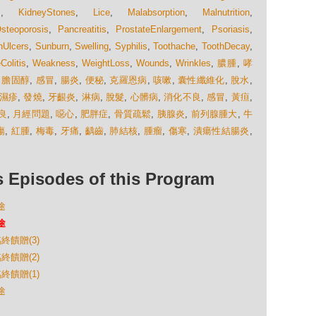
s
,
KidneyStones
,
Lice
,
Malabsorption
,
Malnutrition
,
steoporosis
,
Pancreatitis
,
ProstateEnlargement
,
Psoriasis
,
Ulcers
,
Sunburn
,
Swelling
,
Syphilis
,
Toothache
,
ToothDecay
,
Colitis
,
Weakness
,
WeightLoss
,
Wounds
,
Wrinkles
,
膿腫
,
哮
,
膽固醇
,
感冒
,
腸炎
,
便秘
,
克羅恩病
,
咳嗽
,
囊性纖維化
,
脫水
,
濕疹
,
發燒
,
牙齦炎
,
淋病
,
脫髮
,
心髒病
,
消化不良
,
感冒
,
黃疸
,
良
,
月經問題
,
噁心
,
肥胖症
,
骨質疏鬆
,
胰腺炎
,
前列腺腫大
,
牛
傷
,
紅腫
,
梅毒
,
牙痛
,
齲齒
,
肺結核
,
腫瘤
,
傷寒
,
潰瘍性結腸炎
,
isodes of this Program
途
途
終饋贈(3)
終饋贈(2)
終饋贈(1)
途