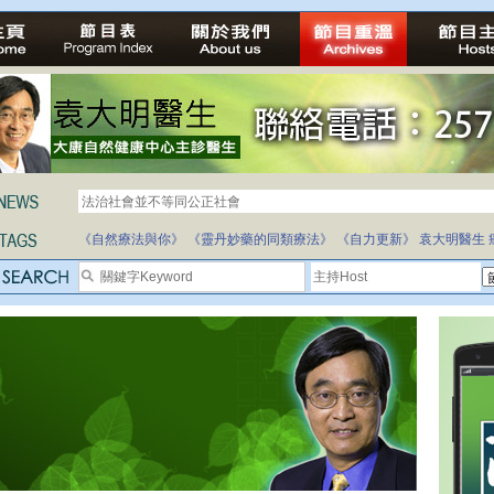
法治社會並不等同公正社會
自家教育合法化-推動多元化教育，全民學卷制
《自然療法與你》
《靈丹妙藥的同類療法》
《自力更新》
袁大明醫生