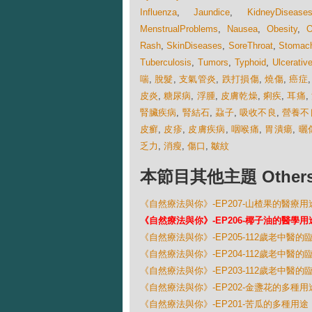
Influenza
,
Jaundice
,
KidneyDisease
MenstrualProblems
,
Nausea
,
Obesity
,
O
Rash
,
SkinDiseases
,
SoreThroat
,
Stomach
Tuberculosis
,
Tumors
,
Typhoid
,
Ulcerative
喘
,
脫髮
,
支氣管炎
,
跌打損傷
,
燒傷
,
癌症
皮炎
,
糖尿病
,
浮腫
,
皮膚乾燥
,
痢疾
,
耳痛
,
腎臟疾病
,
腎結石
,
蝨子
,
吸收不良
,
營養不
皮癬
,
皮疹
,
皮膚疾病
,
咽喉痛
,
胃潰瘍
,
曬
乏力
,
消瘦
,
傷口
,
皺紋
本節目其他主題 Others Ep
《自然療法與你》-EP207-山楂果的醫療用
《自然療法與你》-EP206-椰子油的醫學用
《自然療法與你》-EP205-112歲老中醫的臨
《自然療法與你》-EP204-112歲老中醫的臨
《自然療法與你》-EP203-112歲老中醫的臨
《自然療法與你》-EP202-金盞花的多種用
《自然療法與你》-EP201-苦瓜的多種用途