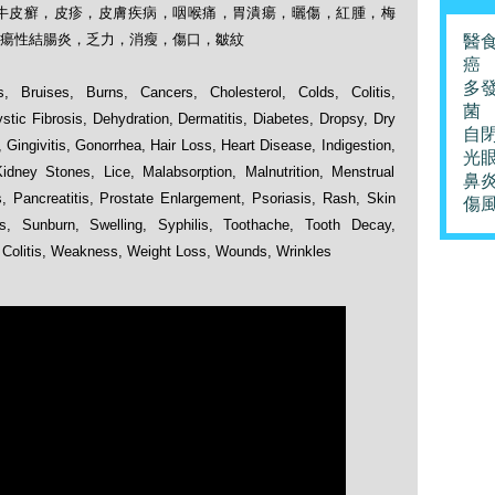
牛皮癬，皮疹，皮膚疾病，咽喉痛，胃潰瘍，曬傷，紅腫，梅
瘍性結腸炎，乏力，消瘦，傷口，皺紋
醫
癌
多
, Bruises, Burns, Cancers, Cholesterol, Colds, Colitis,
菌
stic Fibrosis, Dehydration, Dermatitis, Diabetes, Dropsy, Dry
自
Gingivitis, Gonorrhea, Hair Loss, Heart Disease, Indigestion,
光
idney Stones, Lice, Malabsorption, Malnutrition, Menstrual
鼻
 Pancreatitis, Prostate Enlargement, Psoriasis, Rash, Skin
傷
, Sunburn, Swelling, Syphilis, Toothache, Tooth Decay,
e Colitis, Weakness, Weight Loss, Wounds, Wrinkles