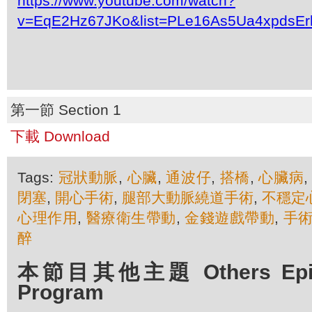
https://www.youtube.com/watch?
v=EqE2Hz67JKo&list=PLe16As5Ua4xpdsEr
第一節 Section 1
下載 Download
Tags:
冠狀動脈
,
心臟
,
通波仔
,
搭橋
,
心臟病
閉塞
,
開心手術
,
腿部大動脈繞道手術
,
不穩定
心理作用
,
醫療衛生帶動
,
金錢遊戲帶動
,
手
醉
本節目其他主題 Others Episod
Program