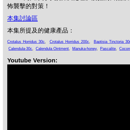
怖襲擊的對策！
本集討論區
本集所提及的健康產品：
Crotalus Horridus 30c
,
Crotalus Horridus 200c
,
Baptisia Tinctoria 30
Calendula-30c
,
Calendula Ointment
,
Manuka-honey
,
Pascalite
,
Coconu
Youtube Version: