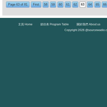
Page 63 of 81
First
58
59
60
61
62
63
64
65
66
主頁 Home
節目表 Program Table
關於我們 About us
Copyright 2026 @sourcewadio.