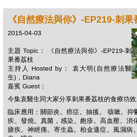
《自然療法與你》-EP219-刺
2015-04-03
主題 Topic： 《自然療法與你》-EP219-刺
果番荔枝
主持人 Hosted by： 袁大明(自然療法醫
生)，Diana
嘉賓 Guest：
今集袁醫生同大家分享刺果番荔枝的食療功效
臨床應用：關節炎。癌症。抽搐。 咳嗽。抑
疾。發燒。真菌，感染。皰疹。高血壓。消
瘧疾。神經痛。寄生蟲。柏金遜症。風濕病