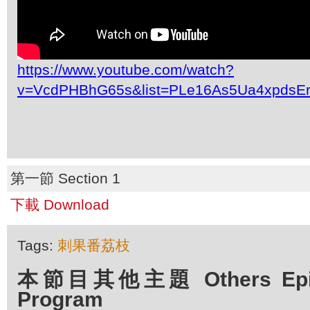
https://www.youtube.com/watch?
v=VcdPHBhG65s&list=PLe16As5Ua4xpdsE
第一節 Section 1
下載 Download
Tags:
刺果番荔枝
本節目其他主題 Others Episo
Program