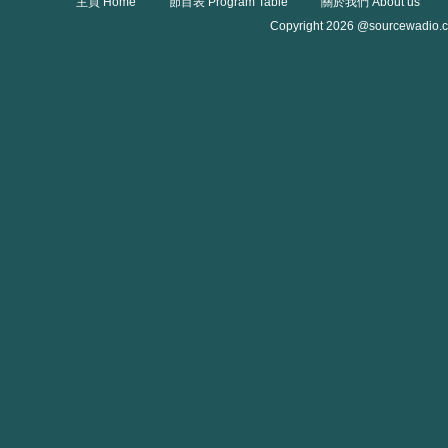
主頁 Home
節目表 Program Table
關於我們 About us
Copyright 2026 @sourcewadio.