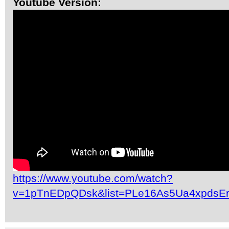
Youtube Version:
https://www.youtube.com/watch?
v=1pTnEDpQDsk&list=PLe16As5Ua4xpdsE