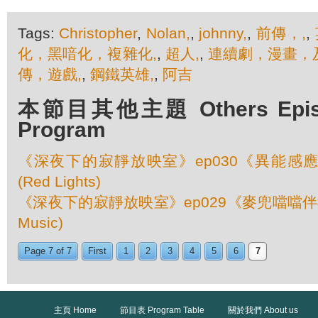
Tags:
Christopher
,
Nolan,
,
johnny,
,
前傳，,
,
化，黑喑化，複雜化,
,
超人,
,
連續劇，漫畫，
傳，遊戲,
,
鋼鐵英雄,
,
阿吉
本節目其他主題 Others Episod
Program
《深夜下的寂靜放映室》ep030《異能感
(Red Lights)
《深夜下的寂靜放映室》ep029《麥兜噹噹伴我心》
Music)
Page 7 of 7
First
1
2
3
4
5
6
7
主頁 Home
節目表 Program Table
關於我們 About us