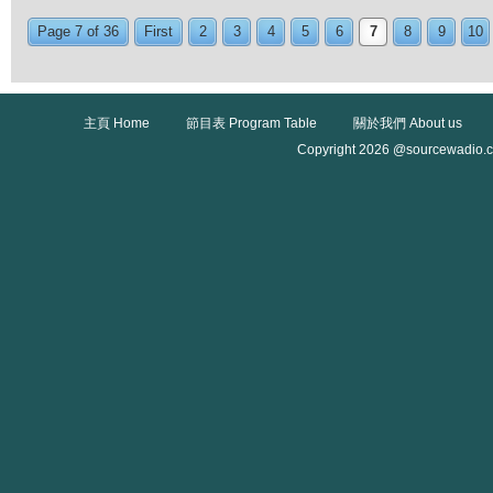
Page 7 of 36
First
2
3
4
5
6
7
8
9
10
主頁 Home
節目表 Program Table
關於我們 About us
Copyright 2026 @sourcewadio.