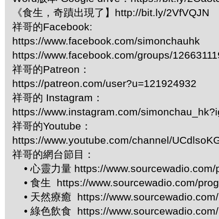
《食生，奇蹟出現了】http://bit.ly/2VfVQJN
祥哥的Facebook:
https://www.facebook.com/simonchauhk
https://www.facebook.com/groups/1266311
祥哥的Patreon：
https://patreon.com/user?u=121924932
祥哥的 Instagram：
https://www.instagram.com/simonchau_hk
祥哥的Youtube：
https://www.youtube.com/channel/UCdls
祥哥的網台節目：
• 心靈力量 https://www.sourcewadio.com/p
• 食生 https://www.sourcewadio.com/prog
• 天然療癒 https://www.sourcewadio.com/p
• 綠色飲食 https://www.sourcewadio.com/p