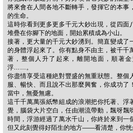
將來會在人間各地不斷轉手，發揮它的本事
的生命。
這時你看到更多更多千元大鈔出現，從四面
堆疊在你腳下的地面，開始累積成為小山。
接著，更大量的千元大鈔湧到。簡直變成了
的身體浮起來了。你有點身不由主，被千千
著，整個人升了起來，離開地面，順著金
浮……。
你盡情享受這種絶對豐盛的無重狀態。整個
服、暢快、而且說不出那麼興奮，你成功了
當中，無憂無慮。
這千千萬萬張紙幣組成的浪潮把你托著、浮
覺，腦袋大片空白，任由潮流帶動，飄呀飄
時間，浮游經過了萬水千山，你終於來到一
但又此刻覺得好陌生的地方——看清楚，你恍