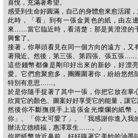
喜悅，充滿著希望。
感受到生命好圓滿，自己的身體愈來愈活躍，
此時，「看」到有一張金黃色的紙，由左
來……當它臨近時，看清楚：那是黃澄澄的
興奮了。
接著，你舉頭看見在同一個方向的遠方，又
著飛近。然後，第三張、第四張、張五張……
這些錢幣都像是剛印好出來的新鈔，好漂
愛。它們愈聚愈多，團團圍著你，紛紛悠然
特別有意思……。
於是你隨手捉著了其中一張，你把它放在掌
欣賞它的顏色、圖案好好享受它的能量，讓它
然後你不斷撫摸手上這張金光燦爛的紙幣
你」、「你太可愛了」、「我感謝你進入我
辦法立德積福，惠澤眾生……。」
你把紙幣放近鼻前，好好嗅著它美妙的油墨