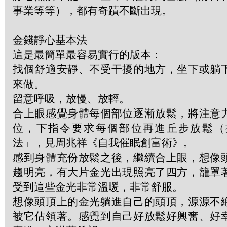
事業等等），都有奇蹟不斷出現。
金錢靜心基本法
這是最簡單最容易實行的版本：
找個舒適安靜、不受干擾的地方，坐下或躺
來做。
留意呼吸，放慢、放輕。
合上眼感覺身體每個部位逐漸放鬆，將注意
位，下指令要求每個部位再進丘步放鬆（
法」，見周兆祥《自我催眠創富術》。
感到身體充份放鬆之後，繼續合上眼，想像
趨明亮，有大片金光出現照亮了四方，籠罩
受到這些金光非常溫暖，非常舒服。
想像頭頂上的金光躺進自己的頭頂，源源不
被它佔領著。感覺到自己好放鬆好興奮、好