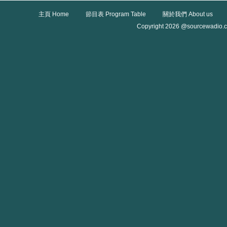
主頁 Home
節目表 Program Table
關於我們 About us
Copyright 2026 @sourcewadio.