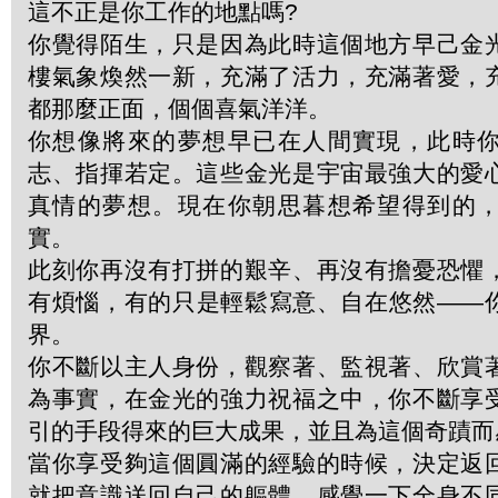
這不正是你工作的地點嗎?
你覺得陌生，只是因為此時這個地方早己金
樓氣象煥然一新，充滿了活力，充滿著愛，
都那麼正面，個個喜氣洋洋。
你想像將來的夢想早已在人間實現，此時
志、指揮若定。這些金光是宇宙最強大的愛
真情的夢想。現在你朝思暮想希望得到的
實。
此刻你再沒有打拼的艱辛、再沒有擔憂恐懼
有煩惱，有的只是輕鬆寫意、自在悠然——
界。
你不斷以主人身份，觀察著、監視著、欣賞
為事實，在金光的強力祝福之中，你不斷享
引的手段得來的巨大成果，並且為這個奇蹟而
當你享受夠這個圓滿的經驗的時候，決定返
就把意識送回自己的軀體，感覺一下全身不