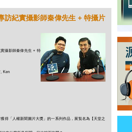
- 專訪紀實攝影師秦偉先生 + 特攝片
訪紀實攝影師秦偉先生 + 特
 Ken
。
前獲得「人權新聞圖片大獎」的一系列作品，展覧名為【天堂之