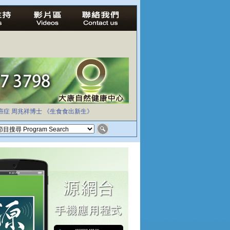
癌症
周兆祥博士
《生食食出新生》