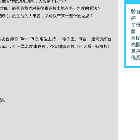
菲律賓他有什麼所見所聞，另他按下快門？
拍攝对像，能否另我們对菲律賓這片土地有另一角度的看法？
醫
安眠」的生活的人來說，又可以帶來一些什麼返思？
癌
多
菌
自
台節目 Rider Pi 的兩位主持 --- 蠍子王、阿吉，連同源網台
光
raman，但一眾老友未夠喉，今集繼續連燒《巨大系 - 特攝片》
鼻
傷
過。