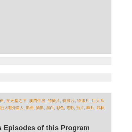
偉
,
在天堂之下
,
澳門牛房
,
特攝片
,
特撮片
,
特掫片
,
巨大系
,
關公大戰外星人
,
影相
,
攝影
,
黑白
,
彩色
,
電影
,
拍片
,
睇片
,
菲林
,
isodes of this Program