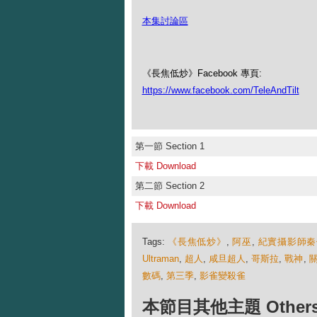
本集討論區
《長焦低炒》Facebook 專頁:
https://www.facebook.com/TeleAndTilt
第一節 Section 1
下載 Download
第二節 Section 2
下載 Download
Tags:
《長焦低炒》
,
阿巫
,
紀實攝影師秦
Ultraman
,
超人
,
咸旦超人
,
哥斯拉
,
戰神
,
數碼
,
第三季
,
影雀變殺雀
本節目其他主題 Others Ep