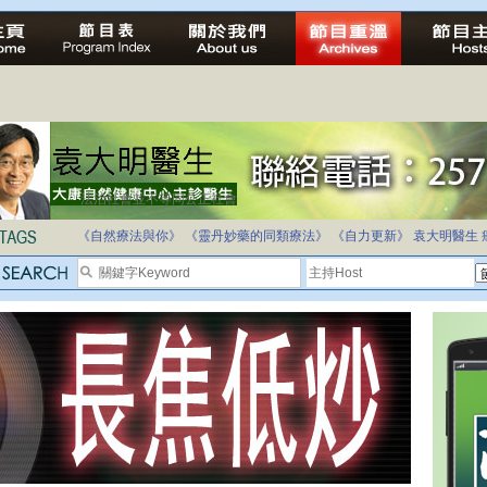
法治社會並不等同公正社會
自家教育合法化-推動多元化教育，全民學卷制
《自然療法與你》
《靈丹妙藥的同類療法》
《自力更新》
袁大明醫生