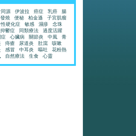
食同源
伊波拉
癌症
乳癌
腸
發燒
便秘
柏金遜
子宮肌瘤
發性硬化症
敏感
濕疹
念珠
抑鬱症
同類療法
過度活躍
閉症
心臟病
關節炎
中風
青
眼
痔瘡
尿道炎
肚瀉
咳嗽
炎
感冒
中耳炎
嘔吐
花粉熱
風
自然療法
生食
心靈