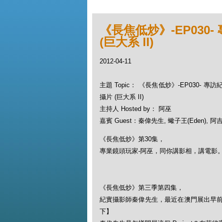
《長焦低炒》-EP030
(巨大系 II)
2012-04-11
主題 Topic： 《長焦低炒》-EP030- 專
攝片 (巨大系 II)
主持人 Hosted by： 阿巫
嘉賓 Guest：秦偉先生, 蠍子王(Eden), 阿吉,
《長焦低炒》第30集，
專業鏡頭玩家-阿巫，同你講影相，講電影
《長焦低炒》第三季第四集，
紀實攝影師秦偉先生，最近在澳門展出早
下】