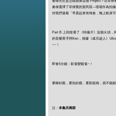
秦偉先生是怎樣開展這個 Project？在
秦偉選擇了菲律賓的貧民區---墳場作為
对我們過着「早晨起來有飱食，晚上軟床可
Part B 上回燵着了《特攝片》這個火頭，與友
的音樂黑手阿Ken，燒爆《咸旦超人》Ult
~~！
即食5分鐘：影雀變殺雀~！
要睇好戲，要拍好戲，要影靚相，就不能錯
注：
本集共兩節