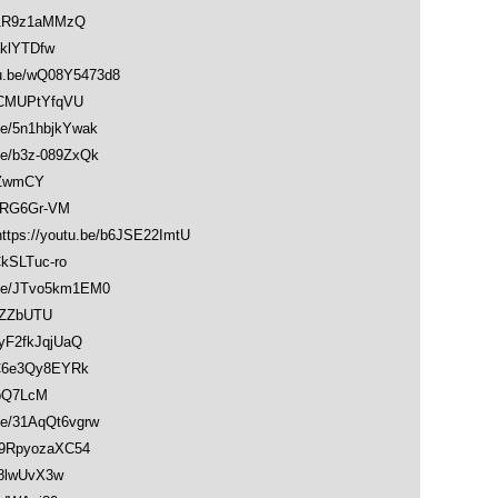
1R9z1aMMzQ
klYTDfw
be/wQ08Y5473d8
CMUPtYfqVU
/5n1hbjkYwak
/b3z-089ZxQk
cZwmCY
XRG6Gr-VM
://youtu.be/b6JSE22ImtU
kSLTuc-ro
e/JTvo5km1EM0
LZZbUTU
F2fkJqjUaQ
C6e3Qy8EYRk
pQ7LcM
/31AqQt6vgrw
9RpyozaXC54
8lwUvX3w