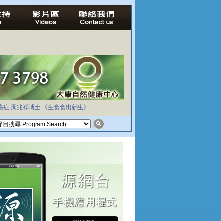
癌症
周兆祥博士
《生食食出新生》