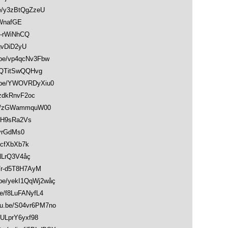
/y3zBtQgZzeU
WnafGE
-rWiNhCQ
gvDiD2yU
e/vp4qcNv3Fbw
QTitSwQQHvg
be/YWOVRDyXiu0
zdkRnvF2oc
e/zGWammquW00
yH9sRa2Vs
vrGdMs0
cfXbXb7k
NLrQ3V4åç
r-d5T8H7AyM
e/yekI1QqWj2wåç
/f8LuFANyfL4
be/S04vr6PM7no
LprY6yxf98