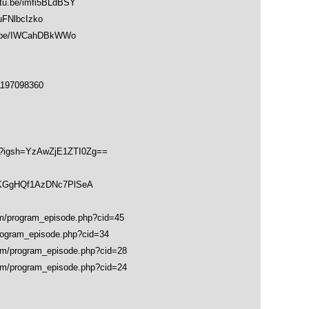
be/imfi5BLdBSY
FNlbcIzko
be/IWCahDBkWWo
1197098360
hk?igsh=YzAwZjE1ZTI0Zg==
soKGgHQf1AzDNc7PlSeA
program_episode.php?cid=45
gram_episode.php?cid=34
program_episode.php?cid=28
program_episode.php?cid=24