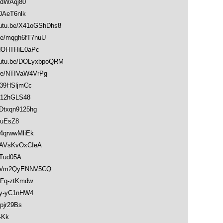
OdWAqj80
0AeT6nlk
u.be/X41oGShDhs8
/mqgh6fT7nuU
NOHTHiE0aPc
u.be/DOLyxbpoQRM
e/NTIVaW4VrPg
39HSljmCc
812hGLS48
Dtxqn9125hg
-uEsZ8
4qrwwMliEk
AVsKvOxCIeA
bTud05A
be/m2QyENNV5CQ
Fq-ztKmdw
y-yC1nHW4
pjr29Bs
-Kk