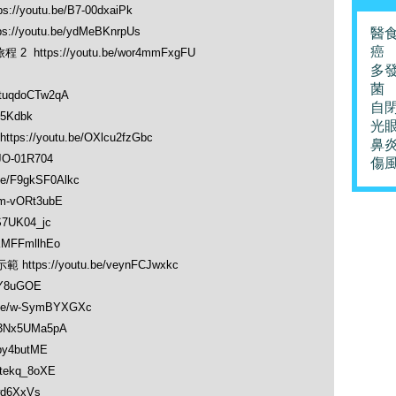
youtu.be/B7-00dxaiPk
/youtu.be/ydMeBKnrpUs
醫
癌
ttps://youtu.be/wor4mmFxgFU
多
菌
tuqdoCTw2qA
自
Y5Kdbk
光
//youtu.be/OXlcu2fzGbc
鼻
JO-01R704
傷
e/F9gkSF0Alkc
m-vORt3ubE
S7UK04_jc
MFFmllhEo
tps://youtu.be/veynFCJwxkc
aY8uGOE
be/w-SymBYXGXc
r3Nx5UMa5pA
by4butME
tekq_8oXE
wd6XxVs