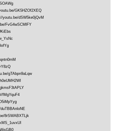
wASOAWg
utu.be/GK5HZOf2XEQ
outu.be/dSW5ke0jQvM
be/FvG4wSCMlFY
UKiEbs
w_YsNc
0ofYg
Nqntn0mM
1vY8zQ
.be/gTAbpn9aLqw
sh0eUMH2WI
gkmsF3tAPLY
VfMgYquF4
O5iMpYyg
/duTBBAnloNE
e/8rSWABXTLjk
kMS_1uvxUI
PWjsGB0