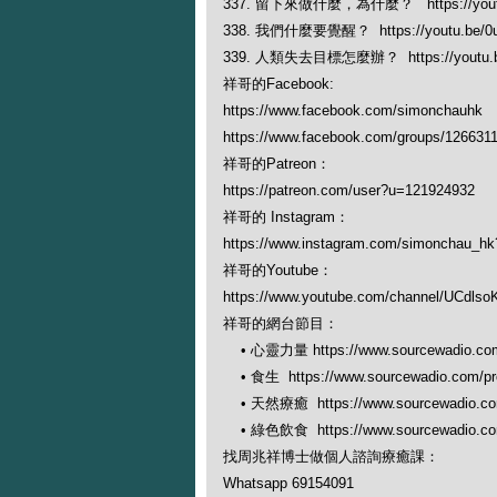
337. 留下來做什麼，為什麼？ https://youtu.
338. 我們什麼要覺醒？ https://youtu.be/0u
339. 人類失去目標怎麼辦？ https://youtu.
祥哥的Facebook:
https://www.facebook.com/simonchauhk
https://www.facebook.com/groups/126631
祥哥的Patreon：
https://patreon.com/user?u=121924932
祥哥的 Instagram：
https://www.instagram.com/simonchau_
祥哥的Youtube：
https://www.youtube.com/channel/UCdl
祥哥的網台節目：
• 心靈力量 https://www.sourcewadio.com/
• 食生 https://www.sourcewadio.com/pro
• 天然療癒 https://www.sourcewadio.com/
• 綠色飲食 https://www.sourcewadio.com/
找周兆祥博士做個人諮詢療癒課：
Whatsapp 69154091