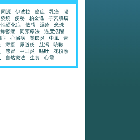
食同源
伊波拉
癌症
乳癌
腸
發燒
便秘
柏金遜
子宮肌瘤
發性硬化症
敏感
濕疹
念珠
抑鬱症
同類療法
過度活躍
閉症
心臟病
關節炎
中風
青
眼
痔瘡
尿道炎
肚瀉
咳嗽
炎
感冒
中耳炎
嘔吐
花粉熱
風
自然療法
生食
心靈