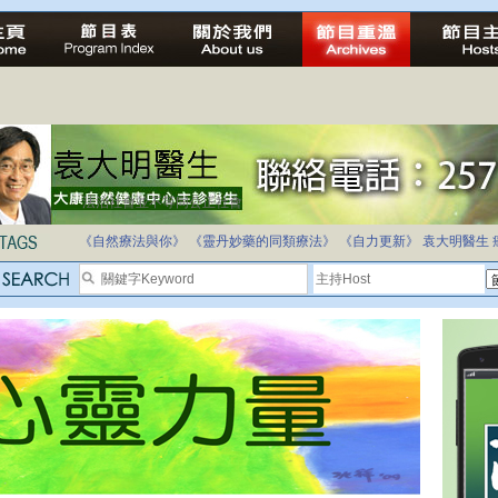
自家教育合法化-推動多元化教育，全民學卷制
《自然療法與你》
《靈丹妙藥的同類療法》
《自力更新》
袁大明醫生