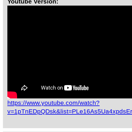
Youtube Version:
https://www.youtube.com/watch?
v=1pTnEDpQDsk&list=PLe16As5Ua4xpdsE