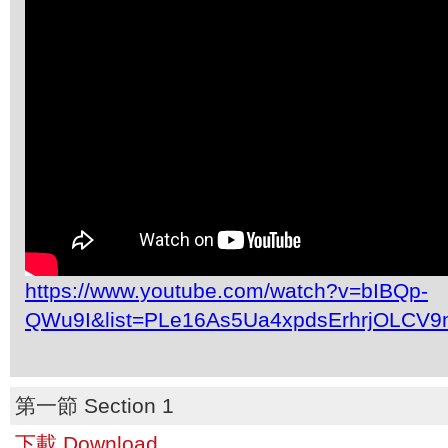
https://www.youtube.com/watch?v=bIBQp-
QWu9I&list=PLe16As5Ua4xpdsErhrjOLCV9
第一節 Section 1
下載 Download