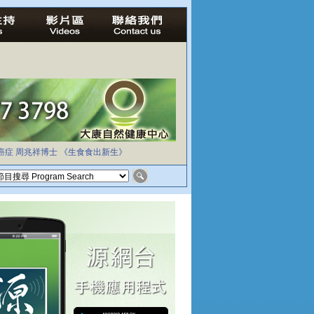
癌症
周兆祥博士
《生食食出新生》