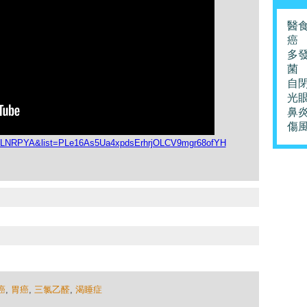
醫
癌
多
菌
自
光
鼻
傷
aSLNRPYA&list=PLe16As5Ua4xpdsErhrjOLCV9mgr68ofYH
癌
,
胃癌
,
三氯乙醛
,
渴睡症