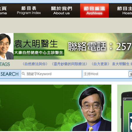
法治社會並不等同公正社會
自家教育合法化-推動多元化教育，全民學卷制
《自然療法與你》
《靈丹妙藥的同類療法》
《自力更新》
袁大明醫生