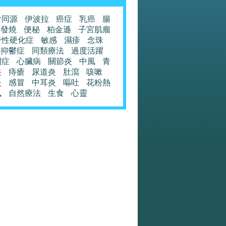
食同源
伊波拉
癌症
乳癌
腸
發燒
便秘
柏金遜
子宮肌瘤
發性硬化症
敏感
濕疹
念珠
抑鬱症
同類療法
過度活躍
閉症
心臟病
關節炎
中風
青
眼
痔瘡
尿道炎
肚瀉
咳嗽
炎
感冒
中耳炎
嘔吐
花粉熱
風
自然療法
生食
心靈