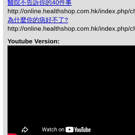
醫院不告訴你的40件事
http://online.healthshop.com.hk/index.php/
為什麼你的病好不了?
http://online.healthshop.com.hk/index.php/
Youtube Version: