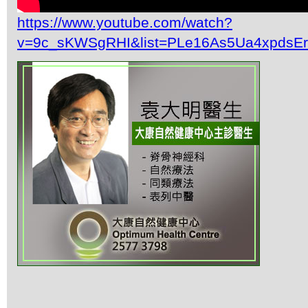
https://www.youtube.com/watch?
v=9c_sKWSgRHI&list=PLe16As5Ua4xpdsE