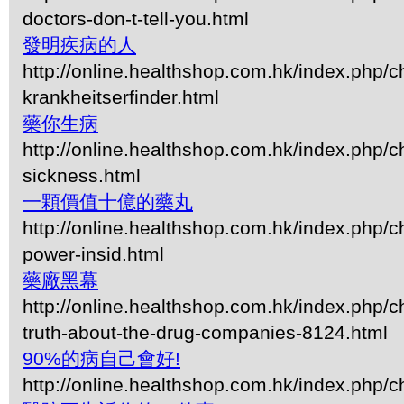
doctors-don-t-tell-you.html
發明疾病的人
http://online.healthshop.com.hk/index.php/
krankheitserfinder.html
藥你生病
http://online.healthshop.com.hk/index.php/c
sickness.html
一顆價值十億的藥丸
http://online.healthshop.com.hk/index.php/
power-insid.html
藥廠黑幕
http://online.healthshop.com.hk/index.php/c
truth-about-the-drug-companies-8124.html
90%的病自己會好!
http://online.healthshop.com.hk/index.php/