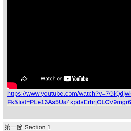
https://www.youtube.com/watch?v=7GiQdjw
Fk&list=PLe16As5Ua4xpdsErhrjOLCV9mgr
第一節 Section 1