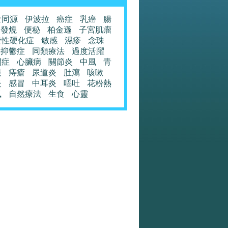
食同源
伊波拉
癌症
乳癌
腸
發燒
便秘
柏金遜
子宮肌瘤
發性硬化症
敏感
濕疹
念珠
抑鬱症
同類療法
過度活躍
閉症
心臟病
關節炎
中風
青
眼
痔瘡
尿道炎
肚瀉
咳嗽
炎
感冒
中耳炎
嘔吐
花粉熱
風
自然療法
生食
心靈