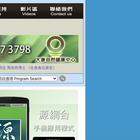
癌症
周兆祥博士
《生食食出新生》