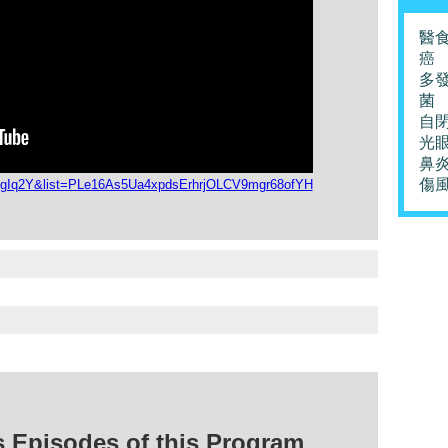
醫
癌
多
菌
自
光
鼻
傷
cxgIq2Y&list=PLe16As5Ua4xpdsErhrjOLCV9mgr68ofYH
isodes of this Program