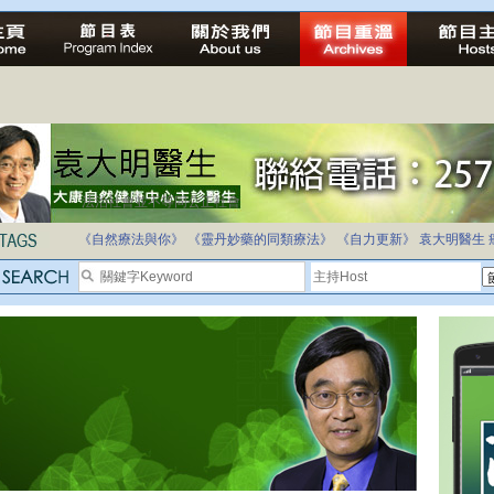
法治社會並不等同公正社會
自家教育合法化-推動多元化教育，全民學卷制
《自然療法與你》
《靈丹妙藥的同類療法》
《自力更新》
袁大明醫生