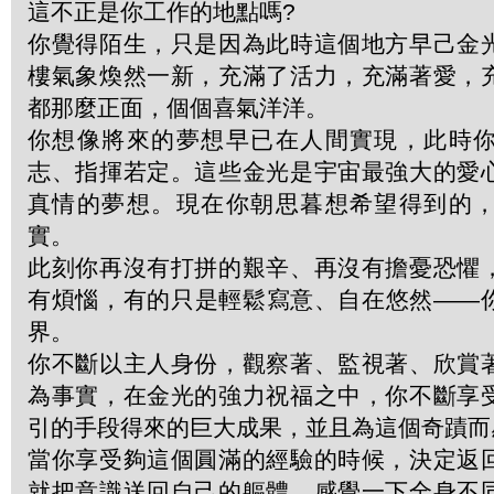
這不正是你工作的地點嗎?
你覺得陌生，只是因為此時這個地方早己金
樓氣象煥然一新，充滿了活力，充滿著愛，
都那麼正面，個個喜氣洋洋。
你想像將來的夢想早已在人間實現，此時
志、指揮若定。這些金光是宇宙最強大的愛
真情的夢想。現在你朝思暮想希望得到的
實。
此刻你再沒有打拼的艱辛、再沒有擔憂恐懼
有煩惱，有的只是輕鬆寫意、自在悠然——
界。
你不斷以主人身份，觀察著、監視著、欣賞
為事實，在金光的強力祝福之中，你不斷享
引的手段得來的巨大成果，並且為這個奇蹟而
當你享受夠這個圓滿的經驗的時候，決定返
就把意識送回自己的軀體，感覺一下全身不