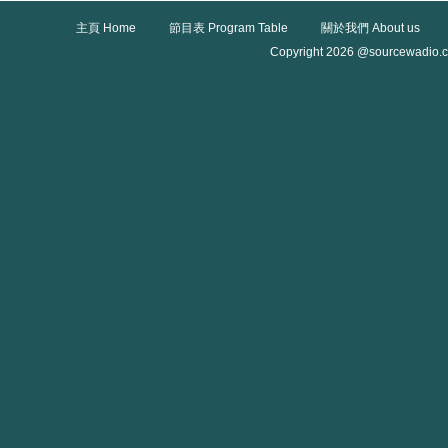
主頁 Home
節目表 Program Table
關於我們 About us
Copyright 2026 @sourcewadio.