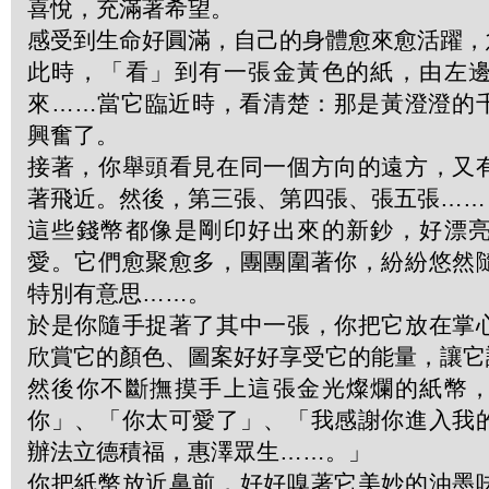
喜悅，充滿著希望。
感受到生命好圓滿，自己的身體愈來愈活躍，
此時，「看」到有一張金黃色的紙，由左
來……當它臨近時，看清楚：那是黃澄澄的
興奮了。
接著，你舉頭看見在同一個方向的遠方，又
著飛近。然後，第三張、第四張、張五張……
這些錢幣都像是剛印好出來的新鈔，好漂
愛。它們愈聚愈多，團團圍著你，紛紛悠然
特別有意思……。
於是你隨手捉著了其中一張，你把它放在掌
欣賞它的顏色、圖案好好享受它的能量，讓它
然後你不斷撫摸手上這張金光燦爛的紙幣
你」、「你太可愛了」、「我感謝你進入我
辦法立德積福，惠澤眾生……。」
你把紙幣放近鼻前，好好嗅著它美妙的油墨