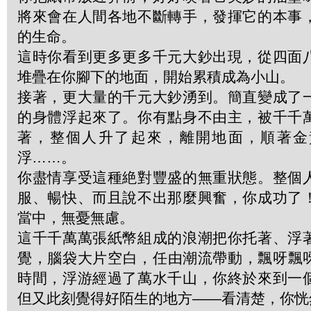
將來會在人間各地不斷轉手，發揮它的本事
的生命。
這時你看到更多更多千元大鈔出現，從四面
堆疊在你腳下的地面，開始累積成為小山。
接著，更大量的千元大鈔湧到。簡直變成了
的身體浮起來了。你有點身不由主，被千千
著，整個人升了起來，離開地面，順著金
浮……。
你盡情享受這種絶對豐盛的無重狀態。整個
服、暢快、而且說不出那麼興奮，你成功了
當中，無憂無慮。
這千千萬萬張紙幣組成的浪潮把你托著、浮
覺，腦袋大片空白，任由潮流帶動，飄呀飄
時間，浮游經過了萬水千山，你終於來到一
但又此刻覺得好陌生的地方——看清楚，你恍