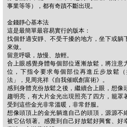
事業等等），都有奇蹟不斷出現。
金錢靜心基本法
這是最簡單最容易實行的版本：
找個舒適安靜、不受干擾的地方，坐下或躺
來做。
留意呼吸，放慢、放輕。
合上眼感覺身體每個部位逐漸放鬆，將注意
位，下指令要求每個部位再進丘步放鬆（
法」，見周兆祥《自我催眠創富術》。
感到身體充份放鬆之後，繼續合上眼，想像
趨明亮，有大片金光出現照亮了四方，籠罩
受到這些金光非常溫暖，非常舒服。
想像頭頂上的金光躺進自己的頭頂，源源不
被它佔領著。感覺到自己好放鬆好興奮、好