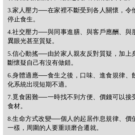
3.
家人壓力──在家裡不斷受到各人關懷，令
停止食生。
4.
社交壓力──與同事進膳、與客戶應酬、與
異
眼光甚至質疑。
5.
信心動搖──由於家人親友反對質疑，加上
斷懷疑自己有沒有做錯。
6.
身體適應──食生之後，口味、進食規律、
化系統出現短期不適。
7.
覓食困難──一時找不到方便、價錢可以接
食材。
8.
生命方式改變──個人的起居作息規律、價
一樣，周圍的人要重頭磨合遷就。