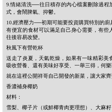
9.
情緒清洗──往日積存的內心檔案刪除過程
式，會鬧脾氣、抑鬱。
10.
經濟壓力──初期可能要投資購買特別的廚
有便宜的食材可以滿足自己身心需要，有些
往後容易改變。
秋風下有營乾杯
送走了炎夏，天氣乾燥，如果有一味精
彩
美
吸收營養、還有美味好享受、一舉三得，何樂
就在這裡公開祥哥自己開發的新菜，讓大家齊
香濃補身椰奶
材料：
雪梨、椰子片（或鮮椰青肉更理想）、大麻籽