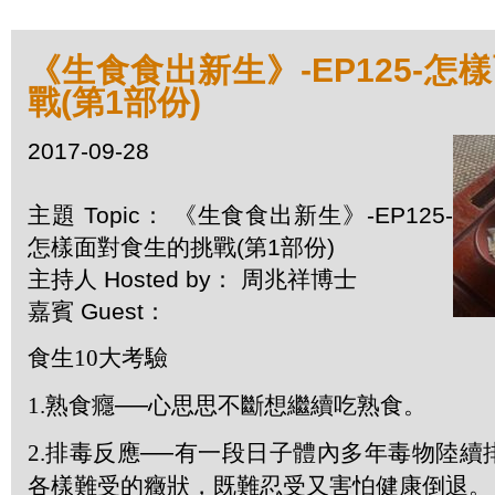
《生食食出新生》-EP125-怎
戰(第1部份)
2017-09-28
主題 Topic： 《生食食出新生》-EP125-
怎樣面對食生的挑戰(第1部份)
主持人 Hosted by： 周兆祥博士
嘉賓 Guest：
食生
10
大考驗
1.
熟食癮──心思思不斷想繼續吃熟食。
2.
排毒反應──有一段日子體內多年毒物陸續
各樣難受的癥狀，既難忍受又害怕健康倒退。