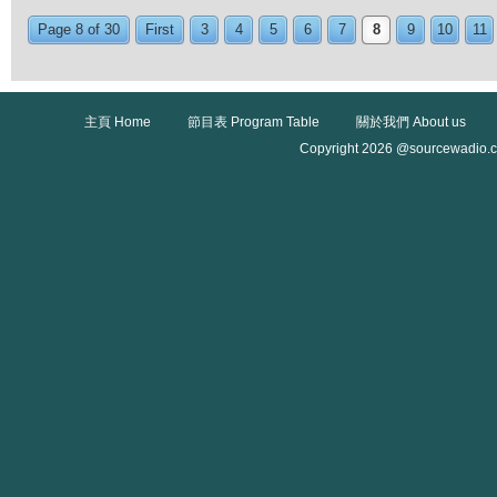
Page 8 of 30
First
3
4
5
6
7
8
9
10
11
主頁 Home
節目表 Program Table
關於我們 About us
Copyright 2026 @sourcewadio.