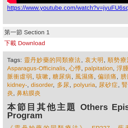
https://www.youtube.com/watch?v=jyuFU6s
第一節 Section 1
下載 Download
Tags:
靈丹妙藥的同類療法
,
袁大明
,
順勢療
Asparagus-Officinalis
,
心悸
,
palpitation
,
浮
脈衝虛弱
,
咳嗽
,
糖尿病
,
風濕痛
,
偏頭痛
,
膀
kidney-
,
disorder
,
多尿
,
polyuria
,
尿砂症
,
炎
,
鼻粘膜炎
本節目其他主題 Others Episod
Program
《靈丹妙藥的同類療法》- EP227 - 藍升麻 