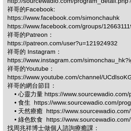
http://sourcewadio.com/program_detail.ph
祥哥的Facebook:
https://www.facebook.com/simonchauhk
https://www.facebook.com/groups/1266311
祥哥的Patreon：
https://patreon.com/user?u=121924932
祥哥的 Instagram：
https://www.instagram.com/simonchau_hk
祥哥的Youtube：
https://www.youtube.com/channel/UCdls
祥哥的網台節目：
• 心靈力量 https://www.sourcewadio.com/p
• 食生 https://www.sourcewadio.com/prog
• 天然療癒 https://www.sourcewadio.com/p
• 綠色飲食 https://www.sourcewadio.com/p
找周兆祥博士做個人諮詢療癒課：