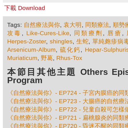
下載 Download
Tags:
自然療法與你
,
袁大明
,
同類療法
,
順勢
攻毒
,
Like-Cures-Like
,
同類療劑
,
唇瘡
,
Herpes-Zoster
,
shingles
,
生蛇
,
單純皰疹病
Arsenicum-Album
,
硫化鈣
,
Hepar-Sulphuri
Muriaticum
,
野葛
,
Rhus-Tox
本節目其他主題 Others Episod
Program
《自然療法與你》- EP724 - 子宮內膜癌的
《自然療法與你》- EP723 - 大腸癌的自然療
《自然療法與你》- EP722 - 兒童自殺可怎樣
《自然療法與你》- EP721 - 扁桃腺炎的同類
《自然療法與你》- EP720 - 昏迷不醒的同類