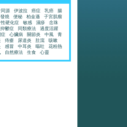
食同源
伊波拉
癌症
乳癌
腸
發燒
便秘
柏金遜
子宮肌瘤
發性硬化症
敏感
濕疹
念珠
抑鬱症
同類療法
過度活躍
閉症
心臟病
關節炎
中風
青
眼
痔瘡
尿道炎
肚瀉
咳嗽
炎
感冒
中耳炎
嘔吐
花粉熱
風
自然療法
生食
心靈