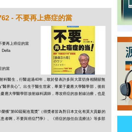
62 - 不要再上癌症的當
 - 不要再上癌症的當
ella
症的當
放射科醫生，行醫超過40年，敢於發表許多與大眾切身相關卻無
“醫界良心”。出生于醫生世家，畢業于慶應大學醫學部，後前
任慶應大學醫學部放射線科講師，專攻癌症的放射線治療，也是
年榮獲“第60屆菊池寬獎”（得獎者皆為對日本文化有莫大貢獻的
《患者啊，不要與癌症鬥爭》、《癌症的放任自流療法》等多部