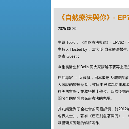
《自然療法與你》- EP7
2025-08-29
主題 Topic： 《自然療法與你》- EP762
主持人 Hosted by： 袁大明 自然療法醫生、D
嘉賓 Guest：
今集袁醫生和Della 同大家講解不要再上癌
癌症專家 - 近藤誠，日本慶應大學醫院
人敢說的醫療意見，被日本民眾親切地稱為
往美國留學，並取得博士學位。回國後擔
聞名全國的乳房保留療法的先驅。
其功績受到了全社會的高度評價，於2012
各界人士）。著有《癌症別急著開刀》、
敲響醫療警鐘的暢銷著作。