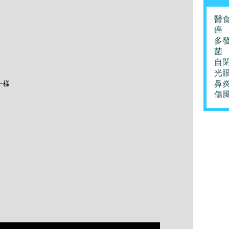
醫
癌
多
菌
自
光
鼻
一樣
傷