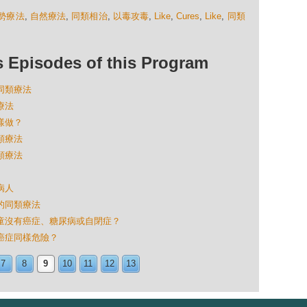
勢療法
,
自然療法
,
同類相治
,
以毒攻毒
,
Like
,
Cures
,
Like
,
同類
isodes of this Program
的同類療法
療法
怎樣做？
同類療法
同類療法
病人
病的同類療法
什兒童沒有癌症、糖尿病或自閉症？
與癌症同樣危險？
7
8
9
10
11
12
13