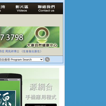
癌症
周兆祥博士
《生食食出新生》