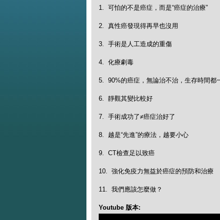
1. 可怕的不是癌症，而是“癌症的治療”
2. 真性癌發現得再早也沒用
3. 手術是人工造成的重傷
4. 化療劇毒
5. 90%的癌症，無論治不治，生存時間都
6. 靜觀其變比較好
7. 手術成功了≠癌症治好了
8. 越是“先進”的療法，越要小心
9. CT檢查足以致癌
10. 強化免疫力無益於癌症的預防和治療
11. 我們應該怎麼做？
Youtube 版本: