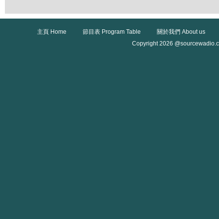
主頁 Home
節目表 Program Table
關於我們 About us
Copyright 2026 @sourcewadio.