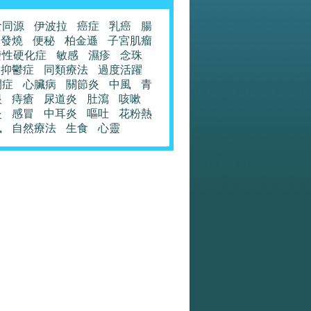
食同源
伊波拉
癌症
乳癌
腸
發燒
便秘
柏金遜
子宮肌瘤
發性硬化症
敏感
濕疹
念珠
抑鬱症
同類療法
過度活躍
閉症
心臟病
關節炎
中風
青
眼
痔瘡
尿道炎
肚瀉
咳嗽
炎
感冒
中耳炎
嘔吐
花粉熱
風
自然療法
生食
心靈