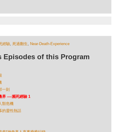
死經驗
,
死過翻生
,
Near-Death-Experience
isodes of this Program
殺
機
結那一刻
 ----瀕死經驗 1
與人類危機
開幕的靈性熱話
奇蹟處處*神奇真人真事療癒紀錄