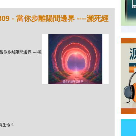
09 - 當你步離陽間邊界 ----瀕死經
 當你步離陽間邊界 ----瀕
有生命？