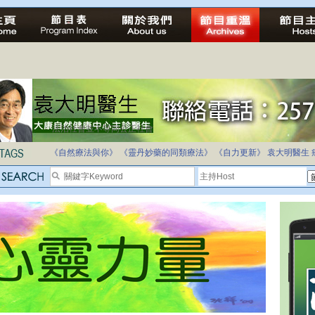
法治社會並不等同公正社會
自家教育合法化-推動多元化教育，全民學卷制
《自然療法與你》
《靈丹妙藥的同類療法》
《自力更新》
袁大明醫生