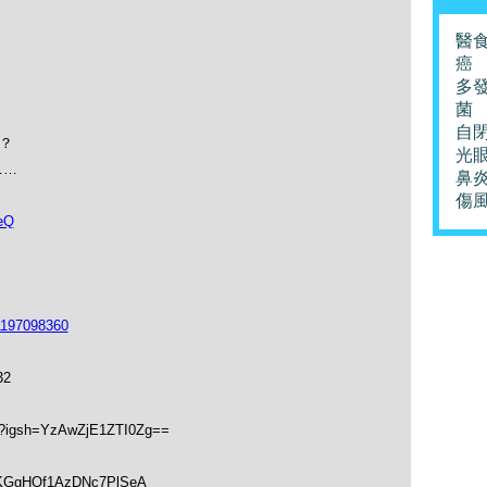
醫
癌
？
多
菌
？
自
麼？
光
)……
鼻
傷
eQ
1197098360
32
hk?igsh=YzAwZjE1ZTI0Zg==
soKGgHQf1AzDNc7PlSeA