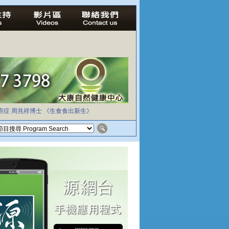
癌症
周兆祥博士
《生食食出新生》