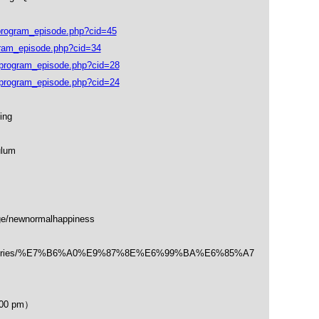
ogram_episode.php?cid=45
ram_episode.php?cid=34
rogram_episode.php?cid=28
rogram_episode.php?cid=24
ing
ulum
ge/newnormalhappiness
/categories/%E7%B6%A0%E9%87%8E%E6%99%BA%E6%85%A7
00 pm）