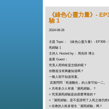
《綠色心靈力量》- EP3
驗 1
2024-08-26
主題 Topic： 《綠色心靈力量》- EP309 -
死經驗 1
主持人 Hosted by： 周兆祥 博士
嘉賓 Guest：
究竟人死時候是怎樣的呢？
你難道沒有興趣知道嗎？
一般人部不知道答案。
其實問問「死過翻生」的人便可知一二。
○ 共有多少人有過「瀕死經驗」？
○ 究竟瀕死經驗是由甚麼導致的？
○「瀕死經驗」是不是證明了人死之後仍然
○ 信教的人較多發生「瀕死經驗」嗎？