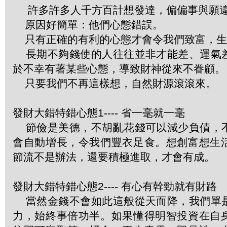
許多許多人千方百計想發達，偏偏事與願
原因好簡單：他們心態錯誤。
只有正確的有利的心態才會令我們致富，生
長期不夠錢使的人往往並非才能差、運氣
於不幸有著某些心態，導致財神從來不眷顧。
只要我們不再這樣想，自然財源滾滾來。
發財大錯特錯心態1---- 省一毫就一毫
節儉是美德，不胡亂花錢可以減少負債，
會自動增長，令我們豐衣足食。想創富想生
節流不是辦法，還要積極進取，才會有成。
發財大錯特錯心態2---- 有心有幹勁就有財路
當然金錢不會如此這般從天而降，我們單
力，始終事倍功半。如果懂得明智投資在自