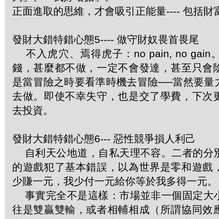
正面進取的思維，才會吸引正能量---- 包括財
發財大錯特錯心態5---- 做守財奴畏首畏尾
不入虎穴、焉得虎子：no pain, no ga
錢，甚麼都不做，一定不會發達，甚至只會
是當冒險之時要看準時機去冒險──當然要量
去做。即使不幸失守，也是交了學費，下次
去投資。
發財大錯特錯心態6--- 惡性競爭損人利己
自利天公地道，自私天理不容。二者的分
的遊戲犯了基本錯誤，以為世界是零和遊戲
少賺一元，我少付一元給你等於我多得一元。
事實完全不是這樣：市場並非一個固定大
往是雙贏雙輸，或者相輔相成（所謂協同效