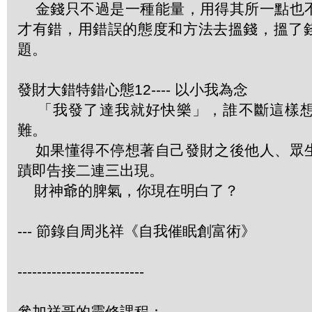
金錢只不過是一種能量，用得其所一點也
才有錯，用錯誤的態度和方法去搵錢，搵了
題。
發財大錯特錯心態12---- 以小我為念
「我發了達我就好快樂」，誰不斷這樣想
難。
如果懂得不停想著自己發財之後他人、眾
蹟即告接二連三出現。
財神爺的脾氣，你現在明白了？
--- 節錄自周兆祥《自我催眠創富術》
--------------------------
參加祥哥的靈修課程：