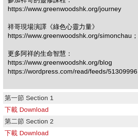
https://www.greenwoodshk.org/journey
祥哥現場演譯《綠色心靈力量》
https://www.greenwoodshk.org/simonc
更多阿祥的生命智慧：
https://www.greenwoodshk.org/blog
https://wordpress.com/read/feeds/51309996
第一節 Section 1
下載 Download
第二節 Section 2
下載 Download