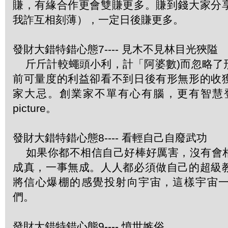
賺，有緣合作更會雙賺更多。賺到錢大家分
我詐互相刻薄），一定日後賺更多。
發財大錯特錯心態7---- 見木不見林目光狹隘
斤斤計較蠅頭小利，計「阿婆數)而忽略了
前可量度的利益卻看不到日後有形無形的收
家大忌。創業家不單有心有腦，更有智慧登
picture。
發財大錯特錯心態8---- 看輕自己自廢武功
如果你都不相信自己好棒好厲害，沒有會
成真，一事無成。人人都必須做自己的超級
將信心爆棚的感覺投射向宇宙，這樣宇宙
們。
發財大錯特錯心態9---- 憤世嫉俗