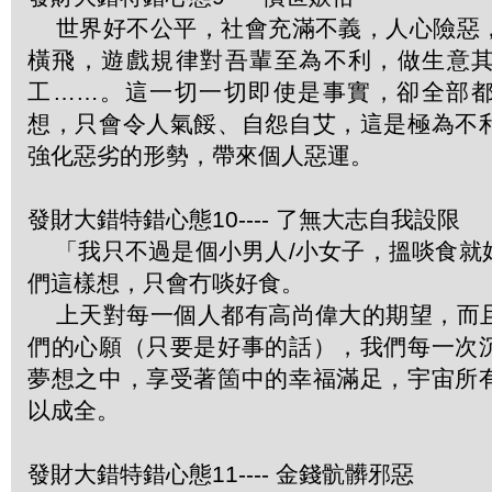
世界好不公平，社會充滿不義，人心險惡
橫飛，遊戲規律對吾輩至為不利，做生意
工……。這一切一切即使是事實，卻全部
想，只會令人氣餒、自怨自艾，這是極為不
強化惡劣的形勢，帶來個人惡運。
發財大錯特錯心態10---- 了無大志自我設限
「我只不過是個小男人/小女子，搵啖食就
們這樣想，只會冇啖好食。
上天對每一個人都有高尚偉大的期望，而
們的心願（只要是好事的話），我們每一次
夢想之中，享受著箇中的幸福滿足，宇宙所
以成全。
發財大錯特錯心態11---- 金錢骯髒邪惡