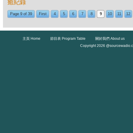
癒紀錄
Page 9 of 39
First
4
5
6
7
8
9
10
11
12
主頁 Home
節目表 Program Table
關於我們 About us
Copyright 2026 @sourcewadio.