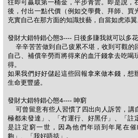
往即可贏取第一桶金，平步青雲。即是說，
後，付出一點代價（例如交學費、拜師、買
充實自己在那方面的知識技藝，自當如虎添翼
發財大錯特錯心態3---- 日後多賺我就可以多
辛辛苦苦做到自己疲累不堪，收到可觀的
自己、補償辛勞而將得來的血汗錢拿去吃喝
得。
如果我們好好儲起這些回報拿來做本錢，想
生命更豐盛。
發財大錯特錯心態4---- 呻窮
可曾留意有些人習慣了四出向人訴苦，講
極都未發達」、「冇運行、好黑仔」、「註
是註定窮一世，因為他們年頭到年尾在催
夠」、「我好唔掂」。