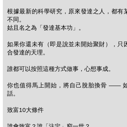
根據最新的科學研究，原來發達之人，都有
不同。
姑且名之為「發達基本功」。
如果你還未有（即是說並未開始聚財），只
合發達的天理。
誰都可以按照這種方式做事，心想事成。
你也值得馬上開始，將自己脫胎換骨 —— 
話。
致富10大條件
誰會致富？誰「注定」窮一世？