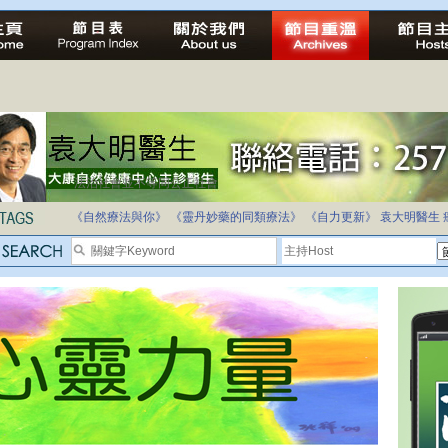
法治社會並不等同公正社會
自家教育合法化-推動多元化教育，全民學卷制
《自然療法與你》
《靈丹妙藥的同類療法》
《自力更新》
袁大明醫生