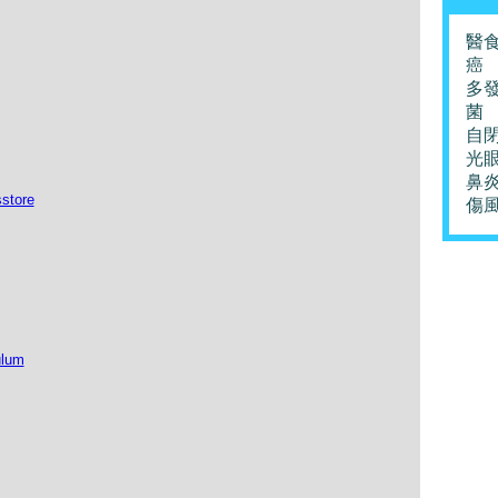
醫
癌
多
菌
自
光
鼻
store
傷
ulum