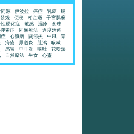
食同源
伊波拉
癌症
乳癌
腸
發燒
便秘
柏金遜
子宮肌瘤
發性硬化症
敏感
濕疹
念珠
抑鬱症
同類療法
過度活躍
閉症
心臟病
關節炎
中風
青
眼
痔瘡
尿道炎
肚瀉
咳嗽
炎
感冒
中耳炎
嘔吐
花粉熱
風
自然療法
生食
心靈