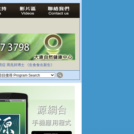
癌症
周兆祥博士
《生食食出新生》