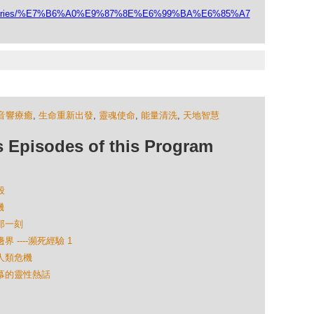
/categories/%E7%B6%A0%E9%87%8E%E6%99%BA%E6%85%A7
音響療癒
,
生命重新出發
,
靈魂使命
,
能量清洗
,
天地智慧
isodes of this Program
殺
機
結那一刻
 ----瀕死經驗 1
與人類危機
開幕的靈性熱話