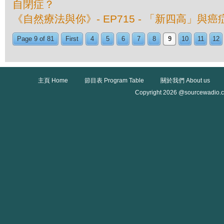
自閉症？
《自然療法與你》- EP715 - 「新四高」與
Page 9 of 81
First
4
5
6
7
8
9
10
11
12
主頁 Home
節目表 Program Table
關於我們 About us
Copyright 2026 @sourcewadio.