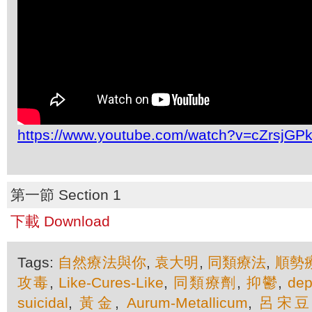
https://www.youtube.com/watch?v=cZrsjG
第一節 Section 1
下載 Download
Tags:
自然療法與你
,
袁大明
,
同類療法
,
順勢
攻毒
,
Like-Cures-Like
,
同類療劑
,
抑鬱
,
dep
suicidal
,
黃金
,
Aurum-Metallicum
,
呂宋