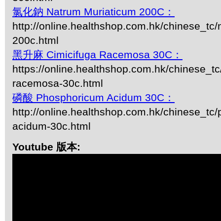
氯化鈉 Natrum Muriaticum 200C：
http://online.healthshop.com.hk/chinese_tc
200c.html
黑升麻 Cimicifuga Racemosa 30C：
https://online.healthshop.com.hk/chinese_tc
racemosa-30c.html
磷酸 Phosphoricum Acidum 30C：
http://online.healthshop.com.hk/chinese_tc
acidum-30c.html
Youtube 版本: