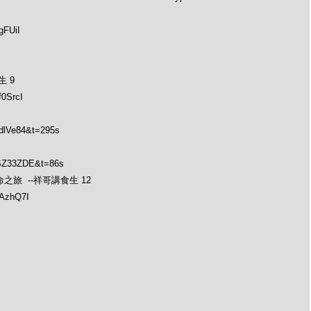
gFUiI
 9
0SrcI
dlVe84&t=295s
PSZ33ZDE&t=86s
士的生命之旅 --祥哥講食生 12
1AzhQ7I