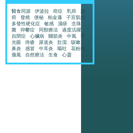
醫食同源
伊波拉
癌症
乳癌
腸
癌
發燒
便秘
柏金遜
子宮肌瘤
多發性硬化症
敏感
濕疹
念珠
菌
抑鬱症
同類療法
過度活躍
自閉症
心臟病
關節炎
中風
青
光眼
痔瘡
尿道炎
肚瀉
咳嗽
鼻炎
感冒
中耳炎
嘔吐
花粉熱
傷風
自然療法
生食
心靈