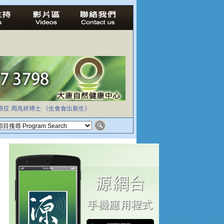
癌症
周兆祥博士
《生食食出新生》