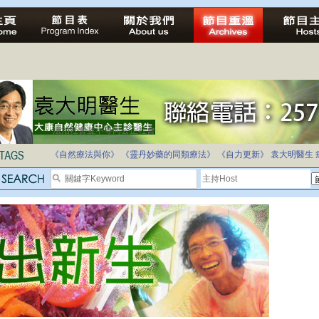
自家教育合法化-推動多元化教育，全民學卷制
《自然療法與你》
《靈丹妙藥的同類療法》
《自力更新》
袁大明醫生