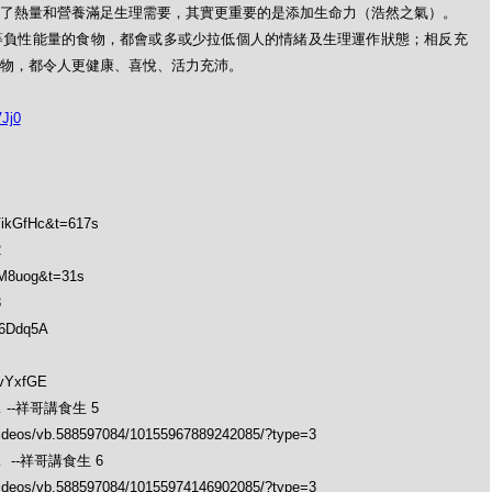
了熱量和營養滿足生理需要，其實更重要的是添加生命力（浩然之氣）。
等負性能量的食物，都會或多或少拉低個人的情緒及生理運作狀態；相反充
物，都令人更健康、喜悅、活力充沛。
Jj0
VikGfHc&t=617s
2
vM8uog&t=31s
3
-6Ddq5A
YvYxfGE
--祥哥講食生 5
videos/vb.588597084/10155967889242085/?type=3
--祥哥講食生 6
videos/vb.588597084/10155974146902085/?type=3