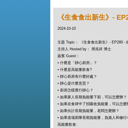
《生食食出新生》- EP
2024-10-10
主題 Topic： 《生食食出新生》- EP280
主持人 Hosted by： 周兆祥 博士
嘉賓 Guest：
⦁
什麼是「靜心廚房」？
⦁
什麼是高能量飲食?
⦁
靜心廚房有什麼好處？
⦁
靜心是什麼意思？
⦁
廚房怎樣實行靜心？
⦁
如果家人長期負能量下廚，可以怎麼辦？
⦁
如果在食肆中了招吸收負能量，可以怎麼
⦁
如果伙計長期負能量，老闆怎麼辦？
⦁
如果道場廚隊長期負能量，負責人和修行
高能量飲食: