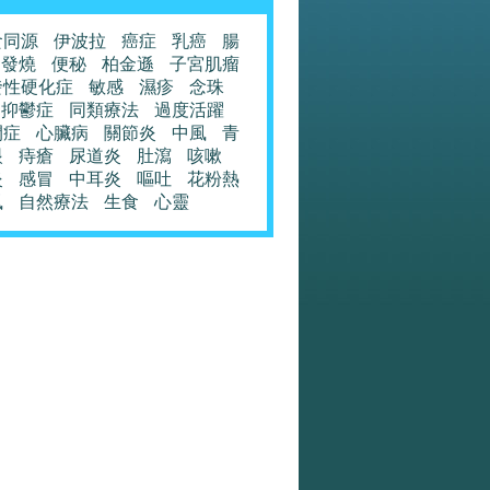
食同源
伊波拉
癌症
乳癌
腸
發燒
便秘
柏金遜
子宮肌瘤
發性硬化症
敏感
濕疹
念珠
抑鬱症
同類療法
過度活躍
閉症
心臟病
關節炎
中風
青
眼
痔瘡
尿道炎
肚瀉
咳嗽
炎
感冒
中耳炎
嘔吐
花粉熱
風
自然療法
生食
心靈