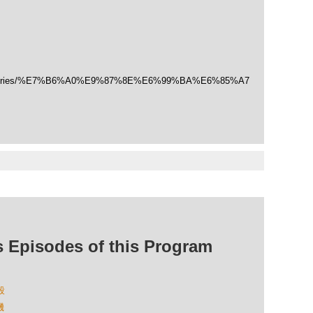
/categories/%E7%B6%A0%E9%87%8E%E6%99%BA%E6%85%A7
isodes of this Program
殺
機