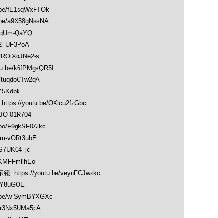
be/fE1sqWxFTOk
e/a9X58gNssNA
cqUm-QaYQ
J2_UF3PoA
ROiXoJNe2-s
.be/k6fPMgsQR5I
/tuqdoCTw2qA
IY5Kdbk
//youtu.be/OXlcu2fzGbc
JO-01R704
e/F9gkSF0Alkc
m-vORt3ubE
S7UK04_jc
KMFFmllhEo
ttps://youtu.be/veynFCJwxkc
1aY8uGOE
be/w-SymBYXGXc
r3Nx5UMa5pA