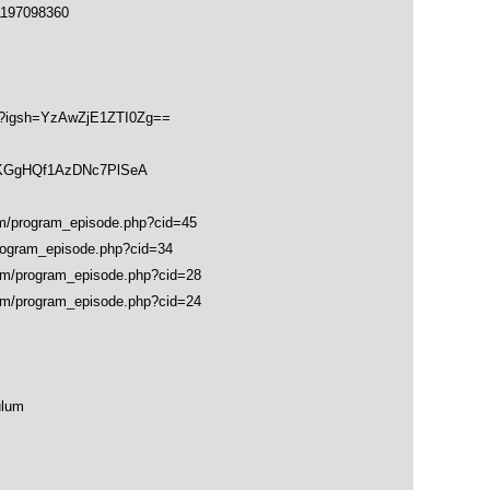
1197098360
hk?igsh=YzAwZjE1ZTI0Zg==
soKGgHQf1AzDNc7PlSeA
program_episode.php?cid=45
gram_episode.php?cid=34
program_episode.php?cid=28
program_episode.php?cid=24
ulum