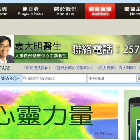
法治社會並不等同公正社會
自家教育合法化-推動多元化教育，全民學卷制
《自然療法與你》
《靈丹妙藥的同類療法》
《自力更新》
袁大明醫生