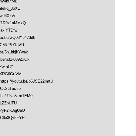
by4butME
tekq_8oXE
uwd6XxVs
V1R9z1aMMzQ
aklYTDfw
.be/wQ08Y5473d8
GCMUPtYfqVU
/5n1hbjkYwak
e/b3z-089ZxQk
cZwmCY
lXRG6Gr-VM
://youtu.be/b6JSE22ImtU
kSLTuc-ro
be/JTvo5km1EM0
VLZZbUTU
yF2fkJqjUaQ
/C6e3Qy8EYRk