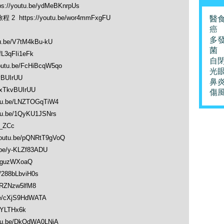
/youtu.be/ydMeBKnrpUs
ttps://youtu.be/wor4mmFxgFU
醫
癌
多
be/V7tM4kBu-kU
菌
L3qFIi1eFk
自
u.be/FcHiBcqW5qo
光
vBUIrUU
鼻
xTkvBUIrUU
傷
.be/LNZTOGqTiW4
.be/1QyKU1JSNrs
0_ZCc
utu.be/pQNRtT9gVoQ
e/y-KLZf83ADU
2guzWXoaQ
288bLbviH0s
ZRZNzw5lfM8
e/cXjS9HdWATA
VYLTHx6k
.be/DkQdWA0LNiA