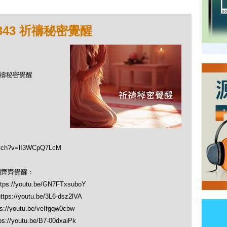
343 祈禱秘密覺醒
 祈禱秘密覺醒
tch?v=lI3WCpQ7LcM
們齊齊覺醒：
//youtu.be/GN7FTxsuboY
//youtu.be/3L6-dsz2lVA
youtu.be/veIfgqw0cbw
youtu.be/B7-00dxaiPk