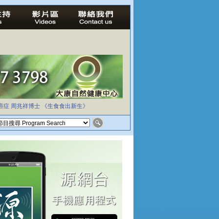
癌症
周兆祥博士
《生食食出新生》