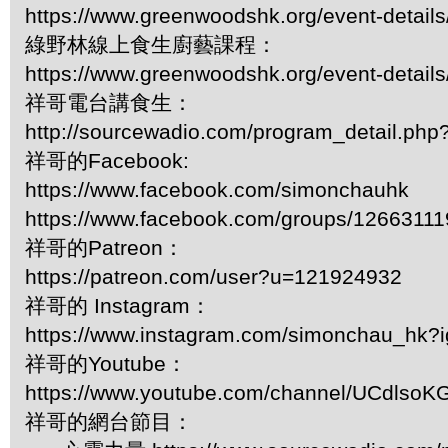
https://www.greenwoodshk.org/event-details
綠野林線上食生廚藝課程：
https://www.greenwoodshk.org/event-details
祥哥電台講食生：
http://sourcewadio.com/program_detail.ph
祥哥的Facebook:
https://www.facebook.com/simonchauhk
https://www.facebook.com/groups/1266311
祥哥的Patreon：
https://patreon.com/user?u=121924932
祥哥的 Instagram：
https://www.instagram.com/simonchau_hk
祥哥的Youtube：
https://www.youtube.com/channel/UCdls
祥哥的網台節目：