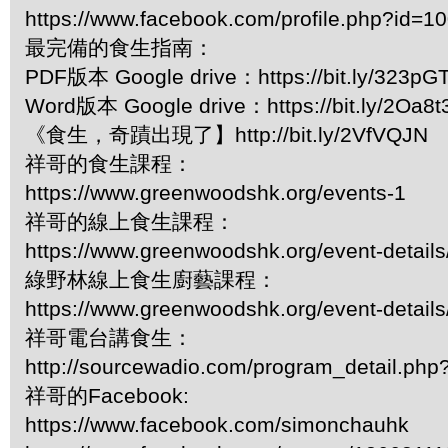
https://www.facebook.com/profile.php?id=
最完備的食生指南：
PDF版本 Google drive：https://bit.ly/323pG
Word版本 Google drive：https://bit.ly/2Oa8t
《食生，奇蹟出現了】http://bit.ly/2VfVQJN
祥哥的食生課程：
https://www.greenwoodshk.org/events-1
祥哥的線上食生課程：
https://www.greenwoodshk.org/event-details
綠野林線上食生廚藝課程：
https://www.greenwoodshk.org/event-details
祥哥電台講食生：
http://sourcewadio.com/program_detail.ph
祥哥的Facebook:
https://www.facebook.com/simonchauhk