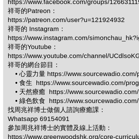
https://www.facebook.com/groups/1266311
祥哥的Patreon：
https://patreon.com/user?u=121924932
祥哥的 Instagram：
https://www.instagram.com/simonchau_hk
祥哥的Youtube：
https://www.youtube.com/channel/UCdls
祥哥的網台節目：
• 心靈力量 https://www.sourcewadio.com/p
• 食生 https://www.sourcewadio.com/prog
• 天然療癒 https://www.sourcewadio.com/p
• 綠色飲食 https://www.sourcewadio.com/p
找周兆祥博士做個人諮詢療癒課：
Whatsapp 69154091
參加周兆祥博士的實體及線上活動：
https://www.greenwoodshk.org/core-curricu