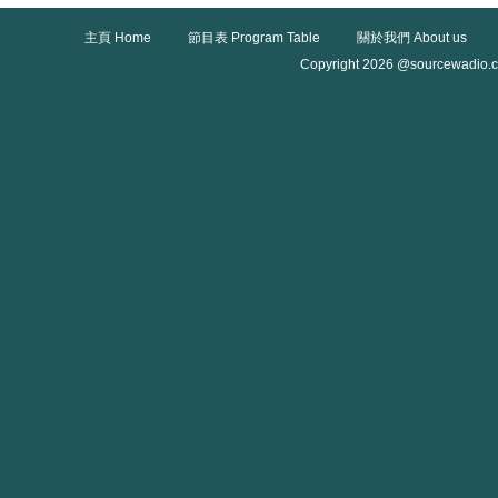
主頁 Home
節目表 Program Table
關於我們 About us
Copyright 2026 @sourcewadio.