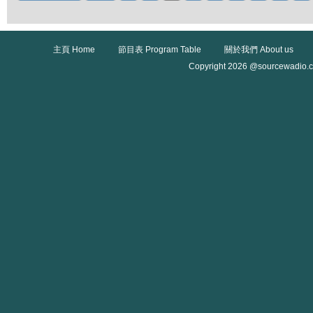
主頁 Home
節目表 Program Table
關於我們 About us
Copyright 2026 @sourcewadio.