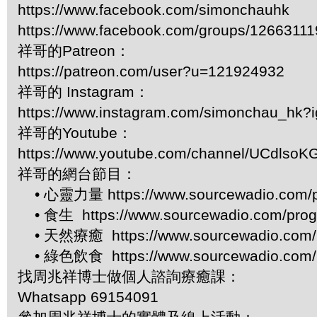
https://www.facebook.com/simonchauhk
https://www.facebook.com/groups/1266311
祥哥的Patreon：
https://patreon.com/user?u=121924932
祥哥的 Instagram：
https://www.instagram.com/simonchau_hk
祥哥的Youtube：
https://www.youtube.com/channel/UCdls
祥哥的網台節目：
• 心靈力量 https://www.sourcewadio.com/p
• 食生 https://www.sourcewadio.com/prog
• 天然療癒 https://www.sourcewadio.com/p
• 綠色飲食 https://www.sourcewadio.com/p
找周兆祥博士做個人諮詢療癒課：
Whatsapp 69154091