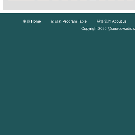
主頁 Home
節目表 Program Table
關於我們 About us
Copyright 2026 @sourcewadio.